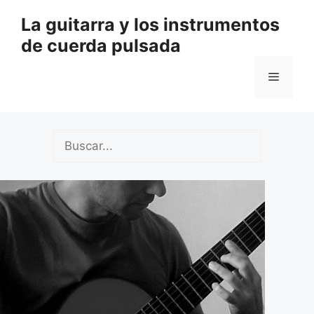
Saltar
La guitarra y los instrumentos
al
de cuerda pulsada
contenido
Menú