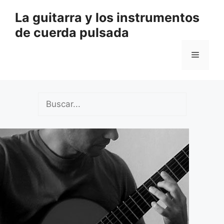
Saltar
La guitarra y los instrumentos
al
de cuerda pulsada
contenido
Menú