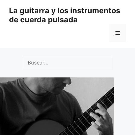
Saltar
La guitarra y los instrumentos
al
de cuerda pulsada
contenido
Menú