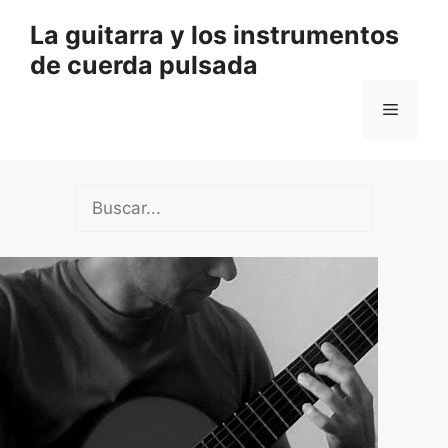
Saltar
La guitarra y los instrumentos
al
de cuerda pulsada
contenido
Menú