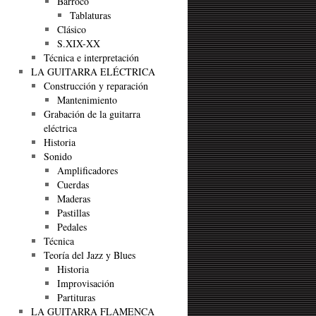
Barroco
Tablaturas
Clásico
S.XIX-XX
Técnica e interpretación
LA GUITARRA ELÉCTRICA
Construcción y reparación
Mantenimiento
Grabación de la guitarra
eléctrica
Historia
Sonido
Amplificadores
Cuerdas
Maderas
Pastillas
Pedales
Técnica
Teoría del Jazz y Blues
Historia
Improvisación
Partituras
LA GUITARRA FLAMENCA