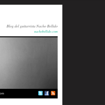
Blog del guitarrista Nacho Bellido
nachobellido.com
com