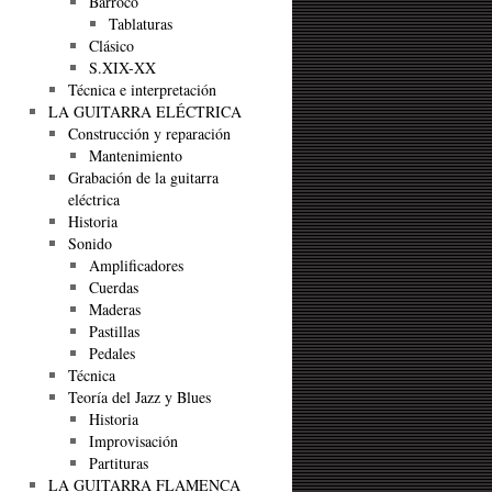
Barroco
Tablaturas
Clásico
S.XIX-XX
Técnica e interpretación
LA GUITARRA ELÉCTRICA
Construcción y reparación
Mantenimiento
Grabación de la guitarra
eléctrica
Historia
Sonido
Amplificadores
Cuerdas
Maderas
Pastillas
Pedales
Técnica
Teoría del Jazz y Blues
Historia
Improvisación
Partituras
LA GUITARRA FLAMENCA