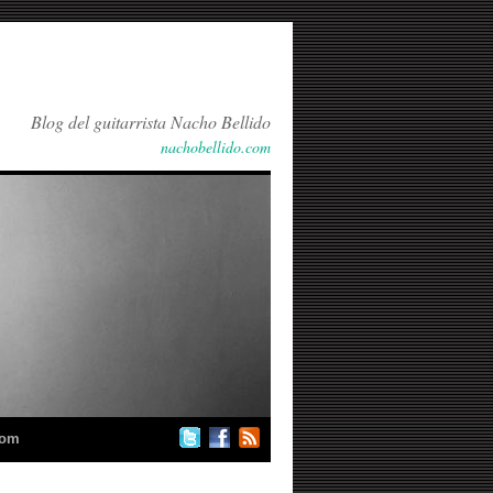
Blog del guitarrista Nacho Bellido
nachobellido.com
com