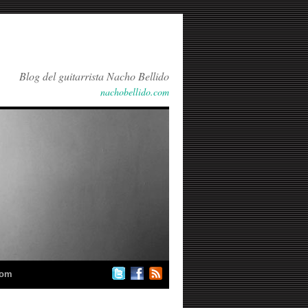
Blog del guitarrista Nacho Bellido
nachobellido.com
com