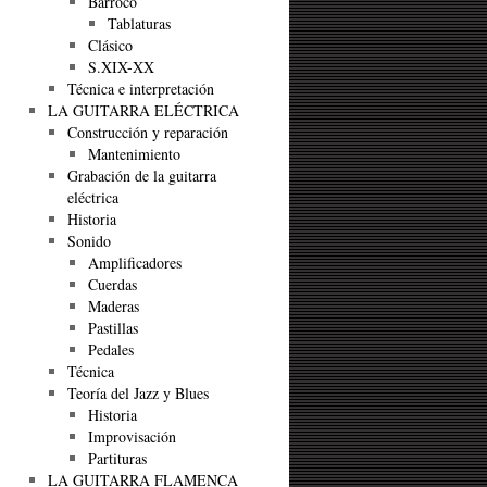
Barroco
Tablaturas
Clásico
S.XIX-XX
Técnica e interpretación
LA GUITARRA ELÉCTRICA
Construcción y reparación
Mantenimiento
Grabación de la guitarra
eléctrica
Historia
Sonido
Amplificadores
Cuerdas
Maderas
Pastillas
Pedales
Técnica
Teoría del Jazz y Blues
Historia
Improvisación
Partituras
LA GUITARRA FLAMENCA