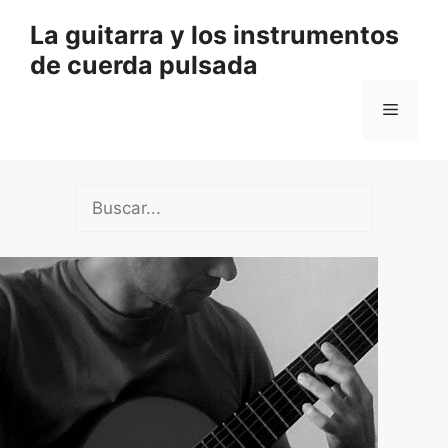
Saltar
La guitarra y los instrumentos
al
de cuerda pulsada
contenido
Menú