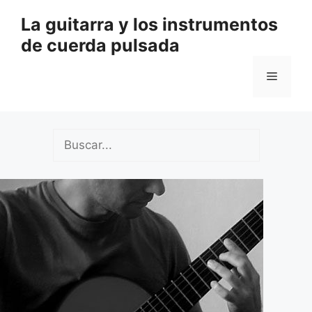
Saltar
La guitarra y los instrumentos
al
de cuerda pulsada
contenido
Menú