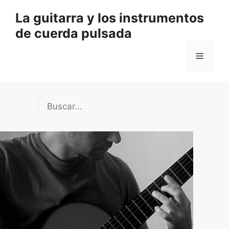
Saltar
La guitarra y los instrumentos
al
de cuerda pulsada
contenido
Menú