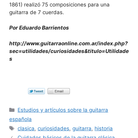
1861) realizó 75 composiciones para una
guitarra de 7 cuerdas.
Por Eduardo Barrientos
http://www.guitarraonline.com.ar/index.php?
sec=utilidades/curiosidades&titulo=Utilidade
s
Categorías
Estudios y artículos sobre la guitarra
española
Etiquetas
clasica
,
curiosidades
,
guitarra
,
historia
Cuidados básicos de la guitarra clásica