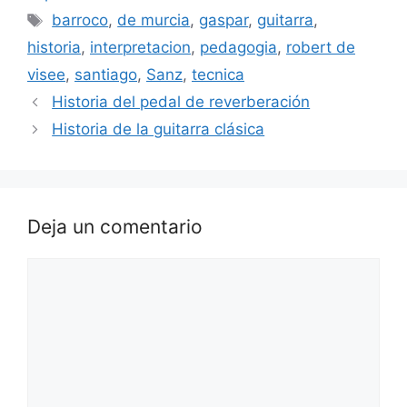
Etiquetas
barroco
,
de murcia
,
gaspar
,
guitarra
,
historia
,
interpretacion
,
pedagogia
,
robert de
visee
,
santiago
,
Sanz
,
tecnica
Historia del pedal de reverberación
Historia de la guitarra clásica
Deja un comentario
Comentario