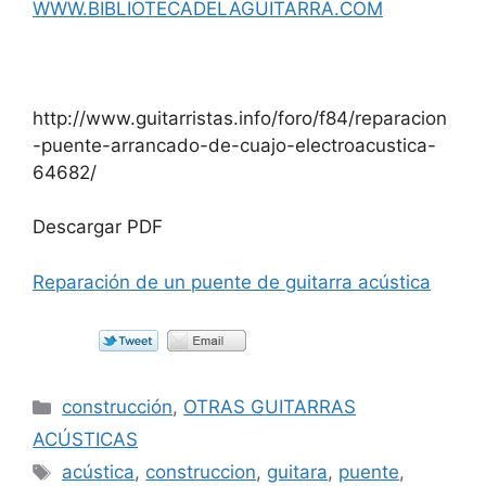
WWW.BIBLIOTECADELAGUITARRA.COM
http://www.guitarristas.info/foro/f84/reparacion
-puente-arrancado-de-cuajo-electroacustica-
64682/
Descargar PDF
Reparación de un puente de guitarra acústica
Categorías
construcción
,
OTRAS GUITARRAS
ACÚSTICAS
Etiquetas
acústica
,
construccion
,
guitara
,
puente
,