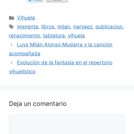
Categorías
Vihuela
Etiquetas
imprenta
,
libros
,
milan
,
narvaez
,
publicacion
,
renacimiento
,
tablatura
,
vihuela
Luys Milán,Alonso Mudarra y la canción
acompañada
Evolución de la fantasía en el repertorio
vihuelístico
Deja un comentario
Comentario