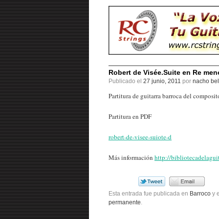
Robert de Visée.Suite en Re men
Publicado el
27 junio, 2011
por
nacho bel
Partitura de guitarra barroca del composit
Partitura en PDF
robert-de-visee-suiote-d
Más información
http://bibliotecadelagui
Esta entrada fue publicada en
Barroco
y 
permanente
.