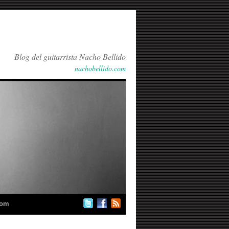
Blog del guitarrista Nacho Bellido
nachobellido.com
com