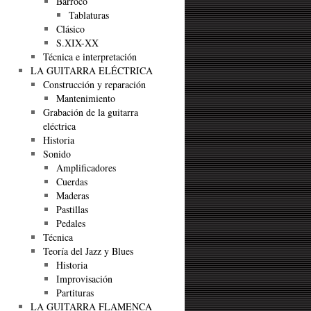
Barroco
Tablaturas
Clásico
S.XIX-XX
Técnica e interpretación
LA GUITARRA ELÉCTRICA
Construcción y reparación
Mantenimiento
Grabación de la guitarra
eléctrica
Historia
Sonido
Amplificadores
Cuerdas
Maderas
Pastillas
Pedales
Técnica
Teoría del Jazz y Blues
Historia
Improvisación
Partituras
LA GUITARRA FLAMENCA