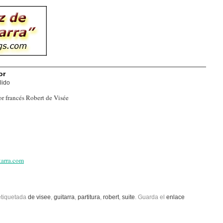
or
lido
or francés Robert de Visée
tarra.com
etiquetada
de visee
,
guitarra
,
partitura
,
robert
,
suite
. Guarda el
enlace