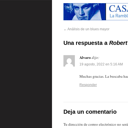
←
Análisis de un blues mayor
Una respuesta a
Robert
Alvaro
dijo:
19 agosto, 2022 en 5:16 AM
Muchas gracias. La buscaba h
Responder
Deja un comentario
Tu dirección de correo electrónico no ser