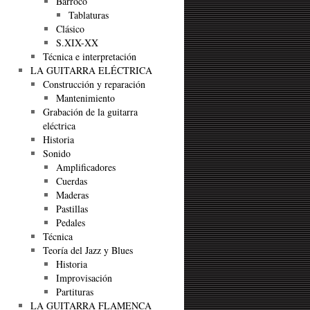
Barroco
Tablaturas
Clásico
S.XIX-XX
Técnica e interpretación
LA GUITARRA ELÉCTRICA
Construcción y reparación
Mantenimiento
Grabación de la guitarra
eléctrica
Historia
Sonido
Amplificadores
Cuerdas
Maderas
Pastillas
Pedales
Técnica
Teoría del Jazz y Blues
Historia
Improvisación
Partituras
LA GUITARRA FLAMENCA