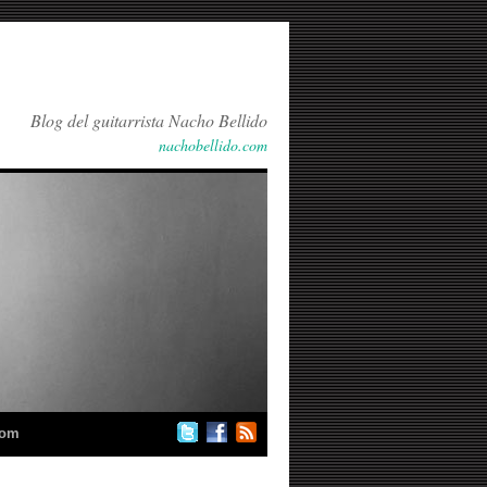
Blog del guitarrista Nacho Bellido
nachobellido.com
com