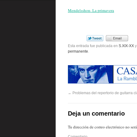
Mendelsshon- La primavera
Esta entrada fue publicada en
S.XIX-XX
y
permanente
.
←
Problemas del repertorio de guitarra cl
Deja un comentario
Tu dirección de correo electrónico no ser
Comentario