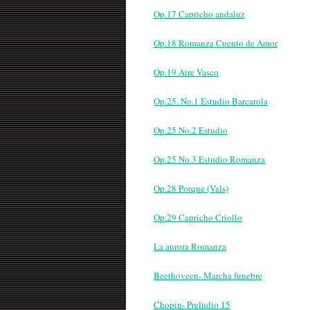
Op.17 Capricho andaluz
Op.18 Romanza Cuento de Amor
Op.19 Aire Vasco
Op.25. No.1 Estudio Barcarola
Op.25 No.2 Estudio
Op.25 No.3 Estudio Romanza
Op.28 Porque (Vals)
Op.29 Capricho Criollo
La aurora Romanza
Beethoveen- Marcha funebre
Chopin- Preludio 15