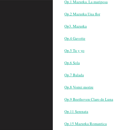
Op.1 Mazurka. La mariposa
Op.2 Mazurka Una flor
Op3. Mazurka
Op.4 Gavotte
Op.5 Tu y yo
Op.6 Sola
Op.7 Balada
Op.8 Vorrei morire
Op.9 Beethoven Claro de Luna
Op.11 Serenata
Op.15 Mazurka Romantica