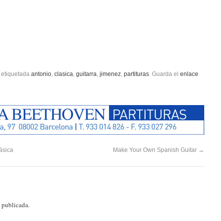
 etiquetada
antonio
,
clasica
,
guitarra
,
jimenez
,
partituras
. Guarda el
enlace
ásica
Make Your Own Spanish Guitar
→
á publicada.