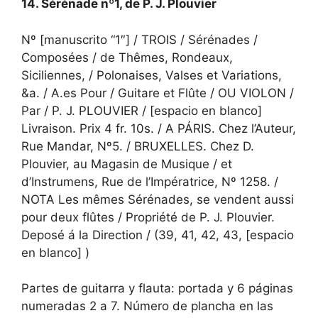
14. Sérénade nº1, de P. J. Plouvier
Nº [manuscrito “1″] / TROIS / Sérénades /
Composées / de Thêmes, Rondeaux,
Siciliennes, / Polonaises, Valses et Variations,
&a. / A.es Pour / Guitare et Flûte / OU VIOLON /
Par / P. J. PLOUVIER / [espacio en blanco]
Livraison. Prix 4 fr. 10s. / A PÁRIS. Chez l’Auteur,
Rue Mandar, Nº5. / BRUXELLES. Chez D.
Plouvier, au Magasin de Musique / et
d’Instrumens, Rue de l’Impératrice, Nº 1258. /
NOTA Les mêmes Sérénades, se vendent aussi
pour deux flûtes / Propriété de P. J. Plouvier.
Deposé á la Direction / (39, 41, 42, 43, [espacio
en blanco] )
Partes de guitarra y flauta: portada y 6 páginas
numeradas 2 a 7. Número de plancha en las