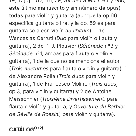
19, 17[b], 102, 66, 59,
Air de La Molinara
y
Duo,
este último manuscrito y sin número de opus)
todas para violín y guitarra (aunque la op.66
especifica guitarra o lira, y la op. 59 es para
guitarra sola con violín
ad libitum
), 1 de
Wenceslas Cerruti (
Duo
para violín o flauta y
guitarra), 2 de P. J. Plouvier (
Sérénade
nº3 y
Sérénade
nº1, ambas para flauta o violín y
guitarra), 1 de la que no se menciona el autor
(
Trois nocturnes
para flauta o violín y guitarra), 1
de Alexandre Rolla (
Trois duos
para violín y
guitarra), 1 de Francesco Molino (
Trois duos,
op.3, para violín y guitarra) y 2 de Antoine
Meissonnier (
Troisième Divertissement,
para
flauta o violín y guitarra, y
Ouverture du Barbier
de Séville de Rossini,
para violín y guitarra).
O (2)
CATÁLOG