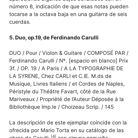
número 8, indicación de que esas notas pueden
tocarse a la octava baja en una guitarra de seis
cuerdas.
5. Duo, op.19, de Ferdinando Carulli
DUO / Pour / Violon & Guitare / COMPOSÉ PAR /
Ferdinando Carulli / Nº. [espacio en blanco] Prix
3f. / OP. 19 / A Paris / A LA TYPOGRAPHIE DE
LA SYRENE, Chez CARLI et C.IE. M.ds de
Musique, Livres Italiens / et Cordes de Naples,
Péristyle du Théâtre Favart, côté de la Rue
Mariveaux / Propriété de l’Auteur Déposée à la
Bibliothèque Imp.le / Choizeau Scrip. / 145
La descripción de este ejemplar coincide con la
ofrecida por Mario Torta en su catálogo de las
, (4)
obras de Carulli
con alguna pequeña