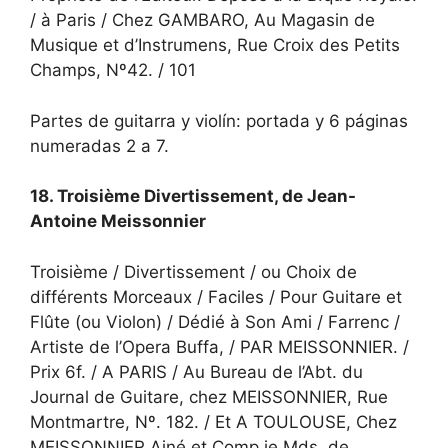
/ à Paris / Chez GAMBARO, Au Magasin de
Musique et d’Instrumens, Rue Croix des Petits
Champs, Nº42. / 101
Partes de guitarra y violín: portada y 6 páginas
numeradas 2 a 7.
18. Troisième Divertissement, de Jean-
Antoine Meissonnier
Troisième / Divertissement / ou Choix de
différents Morceaux / Faciles / Pour Guitare et
Flûte (ou Violon) / Dédié à Son Ami / Farrenc /
Artiste de l’Opera Buffa, / PAR MEISSONNIER. /
Prix 6f. / A PARIS / Au Bureau de l’Abt. du
Journal de Guitare, chez MEISSONNIER, Rue
Montmartre, Nº. 182. / Et A TOULOUSE, Chez
MEISSONNIER Ainé et Comp.ie Mds. de