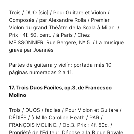
Trois / DUO [sic] / Pour Guitare et Violon /
Composés / par Alexandre Rolla / Premier
Violon du grand Théâtre de la Scala à Milan. /
Prix : 4f. 50. cent. / á Paris / Chez
MEISSONNIER, Rue Bergére, Nº.5. / La musique
gravé par Joannès
Partes de guitarra y violín: portada más 10
páginas numeradas 2 a 11.
17. Trois Duos Faciles, op.3, de Francesco
Molino
Trois / DUOS / faciles / Pour Violon et Guitare /
DÉDIÉS / à M.lle Caroline Heath / PAR /
FRANÇOIS MOLINO. / Op.3. Prix : 4f. 50c. /
Propriété de l’Editeur. Dépose a la B.que Royale.