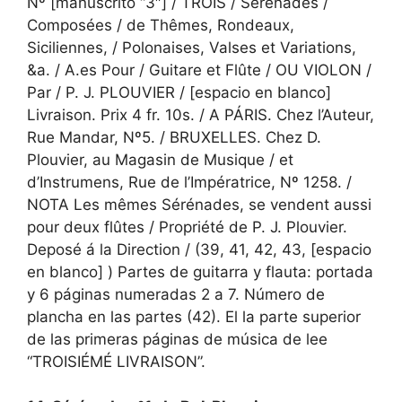
Nº [manuscrito “3″] / TROIS / Sérénades /
Composées / de Thêmes, Rondeaux,
Siciliennes, / Polonaises, Valses et Variations,
&a. / A.es Pour / Guitare et Flûte / OU VIOLON /
Par / P. J. PLOUVIER / [espacio en blanco]
Livraison. Prix 4 fr. 10s. / A PÁRIS. Chez l’Auteur,
Rue Mandar, Nº5. / BRUXELLES. Chez D.
Plouvier, au Magasin de Musique / et
d’Instrumens, Rue de l’Impératrice, Nº 1258. /
NOTA Les mêmes Sérénades, se vendent aussi
pour deux flûtes / Propriété de P. J. Plouvier.
Deposé á la Direction / (39, 41, 42, 43, [espacio
en blanco] ) Partes de guitarra y flauta: portada
y 6 páginas numeradas 2 a 7. Número de
plancha en las partes (42). El la parte superior
de las primeras páginas de música de lee
“TROISIÉMÉ LIVRAISON”.