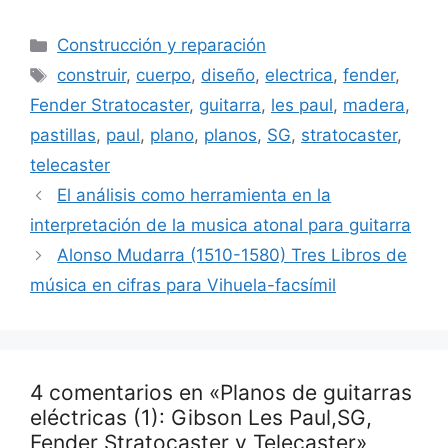
Categorías
Construcción y reparación
Etiquetas
construir
,
cuerpo
,
diseño
,
electrica
,
fender
,
Fender Stratocaster
,
guitarra
,
les paul
,
madera
,
pastillas
,
paul
,
plano
,
planos
,
SG
,
stratocaster
,
telecaster
El análisis como herramienta en la
interpretación de la musica atonal para guitarra
Alonso Mudarra (1510-1580) Tres Libros de
música en cifras para Vihuela-facsímil
4 comentarios en «Planos de guitarras
eléctricas (1): Gibson Les Paul,SG,
Fender Stratocaster y Telecaster»