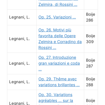
Zelmira, di Rossini …
Boije
Legnani, L.
Op. 25. Variazioni …
286
Op. 26. Motivi più
favorita delle Opere
Boije
Legnani, L.
Zelmira e Corradino da
309
Rossini …
Op. 27. Introduzione
Boije
Legnani, L.
gran variazioni e coda
287
…
Op. 29. Thême avec
Boije
Legnani, L.
variations brillantes …
288
Op. 30. Variations
agréables … sur la
Boije
Legnani, L.