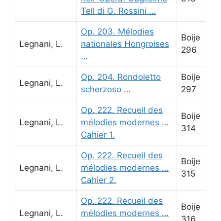
Tell di G. Rossini …
Op. 203. Mélodies
Boije
Legnani, L.
nationales Hongroises
296
…
Op. 204. Rondoletto
Boije
Legnani, L.
scherzoso …
297
Op. 222. Recueil des
Boije
Legnani, L.
mélodies modernes …
314
Cahier 1.
Op. 222. Recueil des
Boije
Legnani, L.
mélodies modernes …
315
Cahier 2.
Op. 222. Recueil des
Boije
Legnani, L.
mélodies modernes …
316