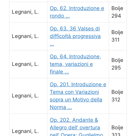
Op. 62. Introduzione e
Boije
Legnani, L.
rondo …
294
Op. 63. 36 Valses di
Boije
Legnani, L.
difficoltà progressiva
311
…
Op. 64. Introduzione,
Boije
Legnani, L.
tema, variazioni e
295
finale …
Op. 201. Introduzione e
Tema con Variazioni
Boije
Legnani, L.
sopra un Motivo della
312
Norma …
Op. 202. Andante &
Allegro dell’ overtura
Boije
Legnani, L.
nell’ Opera: Guglielmo
313