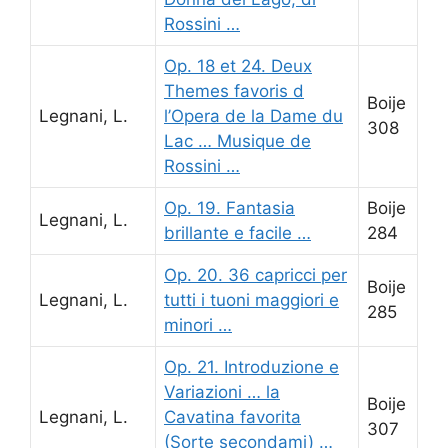
Rossini …
Op. 18 et 24. Deux
Themes favoris d
Boije
Legnani, L.
l’Opera de la Dame du
308
Lac … Musique de
Rossini …
Op. 19. Fantasia
Boije
Legnani, L.
brillante e facile …
284
Op. 20. 36 capricci per
Boije
Legnani, L.
tutti i tuoni maggiori e
285
minori …
Op. 21. Introduzione e
Variazioni … la
Boije
Legnani, L.
Cavatina favorita
307
(Sorte secondami) …