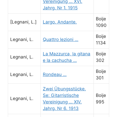
Vereinigung … XVI.
Jahrg. Nr 1. 1915
Boije
[Legnani, L.]
Largo. Andante.
1090
Boije
Legnani, L.
Quattro lezioni …
1134
La Mazzurca, la gitana
Boije
Legnani, L.
e la cachucha …
302
Boije
Legnani, L.
Rondeau …
301
Zwei Übungsstücke.
Se: Gitarristische
Boije
Legnani, L.
Vereinigung … XIV.
995
Jahrg. Nr 6. 1913