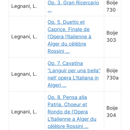
Op. 3. Gran Ricercario
Boije
Legnani, L.
…
730
Op. 5. Duetto et
Caprice. Finale de
Boije
Legnani, L.
l’Opera l’Italienne à
303
Alger du célèbre
Rossini …
Op. 7. Cavatina
”Languir per una bella”
Boije
Legnani, L.
nell’ opera L’Italiana in
730a
Algeri …
Op. 8. Pensa alla
Patria. Choeur et
Boije
Legnani, L.
Rondo de l’Opera
304
L’Italienne a Alger du
célèbre Rossini …