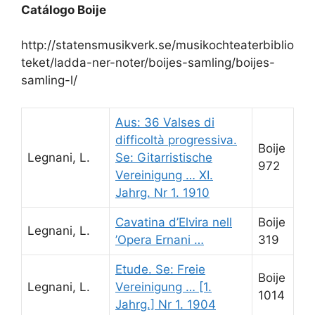
Catálogo Boije
http://statensmusikverk.se/musikochteaterbiblio
teket/ladda-ner-noter/boijes-samling/boijes-
samling-l/
Aus: 36 Valses di
difficoltà progressiva.
Boije
Legnani, L.
Se: Gitarristische
972
Vereinigung … XI.
Jahrg. Nr 1. 1910
Cavatina d’Elvira nell
Boije
Legnani, L.
’Opera Ernani …
319
Etude. Se: Freie
Boije
Legnani, L.
Vereinigung … [1.
1014
Jahrg.] Nr 1. 1904