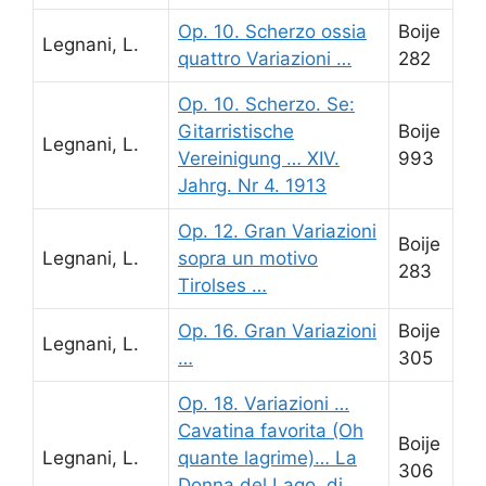
Op. 10. Scherzo ossia
Boije
Legnani, L.
quattro Variazioni …
282
Op. 10. Scherzo. Se:
Gitarristische
Boije
Legnani, L.
Vereinigung … XIV.
993
Jahrg. Nr 4. 1913
Op. 12. Gran Variazioni
Boije
Legnani, L.
sopra un motivo
283
Tirolses …
Op. 16. Gran Variazioni
Boije
Legnani, L.
…
305
Op. 18. Variazioni …
Cavatina favorita (Oh
Boije
Legnani, L.
quante lagrime)… La
306
Donna del Lago, di