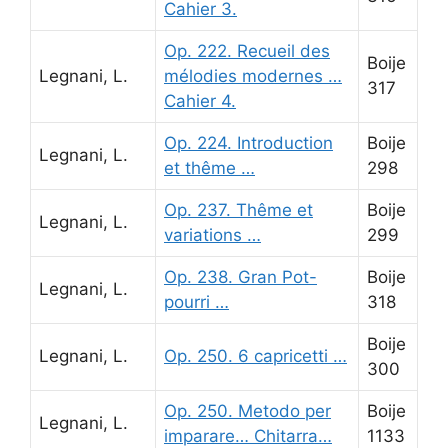
Cahier 3.
Op. 222. Recueil des
Boije
Legnani, L.
mélodies modernes …
317
Cahier 4.
Op. 224. Introduction
Boije
Legnani, L.
et thême …
298
Op. 237. Thême et
Boije
Legnani, L.
variations …
299
Op. 238. Gran Pot-
Boije
Legnani, L.
pourri …
318
Boije
Legnani, L.
Op. 250. 6 capricetti …
300
Op. 250. Metodo per
Boije
Legnani, L.
imparare… Chitarra…
1133