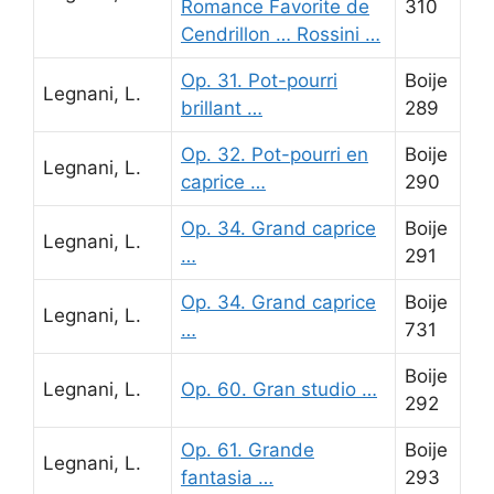
Romance Favorite de
310
Cendrillon … Rossini …
Op. 31. Pot-pourri
Boije
Legnani, L.
brillant …
289
Op. 32. Pot-pourri en
Boije
Legnani, L.
caprice …
290
Op. 34. Grand caprice
Boije
Legnani, L.
…
291
Op. 34. Grand caprice
Boije
Legnani, L.
…
731
Boije
Legnani, L.
Op. 60. Gran studio …
292
Op. 61. Grande
Boije
Legnani, L.
fantasia …
293