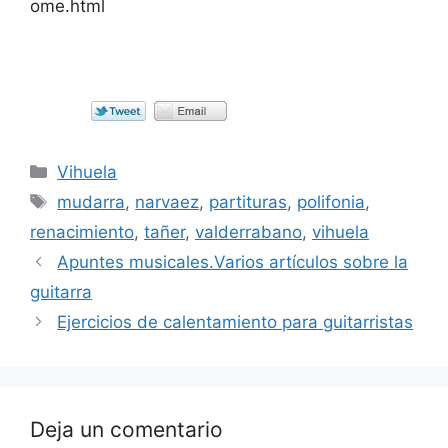
ome.html
Categorías
Vihuela
Etiquetas
mudarra
,
narvaez
,
partituras
,
polifonia
,
renacimiento
,
tañer
,
valderrabano
,
vihuela
Apuntes musicales.Varios artículos sobre la
guitarra
Ejercicios de calentamiento para guitarristas
Deja un comentario