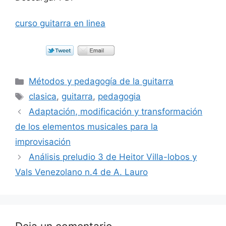
curso guitarra en linea
Categorías
Métodos y pedagogía de la guitarra
Etiquetas
clasica
,
guitarra
,
pedagogia
Adaptación, modificación y transformación
de los elementos musicales para la
improvisación
Análisis preludio 3 de Heitor Villa-lobos y
Vals Venezolano n.4 de A. Lauro