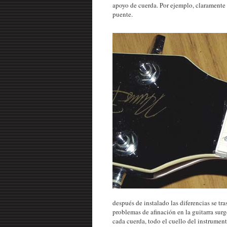
apoyo de cuerda. Por ejemplo, claramente
puente.
después de instalado las diferencias se tra
problemas de afinación en la guitarra surge
cada cuerda, todo el cuello del instrument