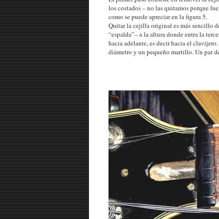
los costados – no las quitamos porque lueg
como se puede apreciar en la figura 5.
Quitar la cejilla original es más sencillo
“espalda”– a la altura donde entra la terce
hacia adelante, es decir hacia el clavijer
diámetro y un pequeño martillo. Un par de 