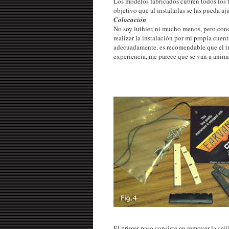
Los modelos fabricados cubren todos los 
objetivo que al instalarlas se las pueda a
Colocación
No soy luthier, ni mucho menos, pero con
realizar la instalación por mi propia cuent
adecuadamente, es recomendable que el tr
experiencia, me parece que se van a anima
El primer paso consiste en remover la ceji