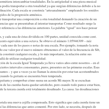
permitiera intercambiar tonalidades. En la antigüedad si una pieza musical
a podía transportar a otra tonalidad ya que surgían diferencias debido a la no
afinación. Cada escala se construía “artesanalmente” empleando los sonidos
rgidos de la progresión armónica.
 transportar una composición a otra tonalidad demandó la creación de un
encias que se presentaban al intentar transportar. Como resultado surge la
referencia a las diferencias anteriores. La palabra “igual” nos hace pensar
as, y cada una de éstas dividida en 100 partes, unidad conocida como cent.
cents equivalen a una octava. Se obtuvo el número 1.05946309 – raíz
 cada uno de los pasos o notas de una escala. Por ejemplo, tomando la nota
o ese valor por el nuevo número obtenemos el valor de la frecuencia de Sib,
a construir cualquier escala, y lo más importante, la relación entre sus
llá de utilizar cualquier tonalidad.
ción de la escala Igual Temperada ya lleva varios años entre nosotros – en el
 ciertos intervalos consonantes, puros, presentes en las primeras escalas. Esas
hamos – y que a veces ya no llaman la atención por estar tan acostumbrados
cuando la guitarra se encuentra bien temperada.
a guitarra y comprobar cómo suena un acorde Mi mayor. Si se escuchan
ión de las cuerdas hasta quedar satisfecho, pero cuando todo parece estar bien,
e la tercera cuerda está totalmente desafinado. La causa: las desafinaciones
nstala una nueva cejilla compensada. Esto significa que cada cuerda tiene un
 las diferencias que antes comenté. Por otro lado, se necesita, después de