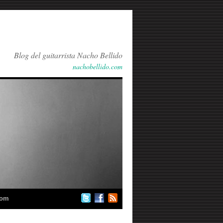
Blog del guitarrista Nacho Bellido
nachobellido.com
com