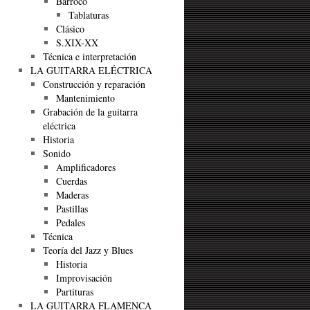
Barroco
Tablaturas
Clásico
S.XIX-XX
Técnica e interpretación
LA GUITARRA ELÉCTRICA
Construcción y reparación
Mantenimiento
Grabación de la guitarra
eléctrica
Historia
Sonido
Amplificadores
Cuerdas
Maderas
Pastillas
Pedales
Técnica
Teoría del Jazz y Blues
Historia
Improvisación
Partituras
LA GUITARRA FLAMENCA