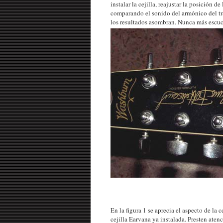
instalar la cejilla, reajustar la posición d
comparando el sonido del armónico del tra
los resultados asombran. Nunca más escuch
En la figura 1 se aprecia el aspecto de la c
cejilla Earvana ya instalada. Presten atenc