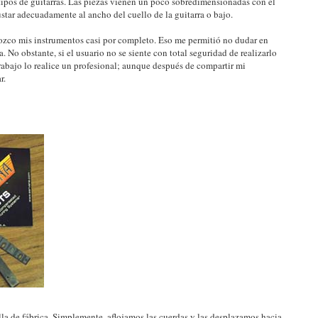
tipos de guitarras. Las piezas vienen un poco sobredimensionadas con el
justar adecuadamente al ancho del cuello de la guitarra o bajo.
ozco mis instrumentos casi por completo. Eso me permitió no dudar en
a. No obstante, si el usuario no se siente con total seguridad de realizarlo
abajo lo realice un profesional; aunque después de compartir mi
r.
lla de fábrica. Simplemente, aflojamos las cuerdas y las desplazamos hacia