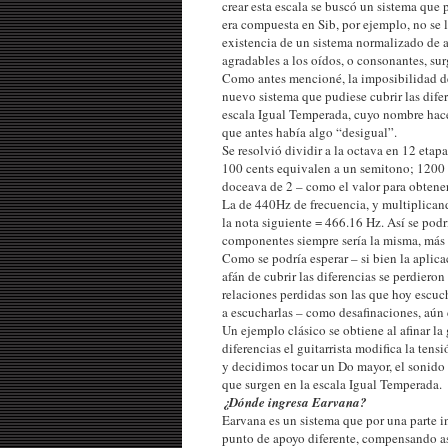
crear esta escala se buscó un sistema que 
era compuesta en Sib, por ejemplo, no se l
existencia de un sistema normalizado de 
agradables a los oídos, o consonantes, su
Como antes mencioné, la imposibilidad de
nuevo sistema que pudiese cubrir las difer
escala Igual Temperada, cuyo nombre hace 
que antes había algo “desigual”.
Se resolvió dividir a la octava en 12 etap
100 cents equivalen a un semitono; 1200 
doceava de 2 – como el valor para obtener
La de 440Hz de frecuencia, y multiplicand
la nota siguiente = 466.16 Hz. Así se podrí
componentes siempre sería la misma, más a
Como se podría esperar – si bien la aplica
afán de cubrir las diferencias se perdieron
relaciones perdidas son las que hoy escuc
a escucharlas – como desafinaciones, aún 
Un ejemplo clásico se obtiene al afinar l
diferencias el guitarrista modifica la tens
y decidimos tocar un Do mayor, el sonido d
que surgen en la escala Igual Temperada.
¿Dónde ingresa Earvana?
Earvana es un sistema que por una parte i
punto de apoyo diferente, compensando así