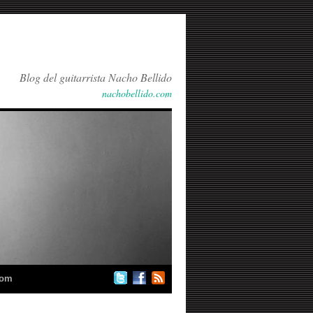
Blog del guitarrista Nacho Bellido
nachobellido.com
com