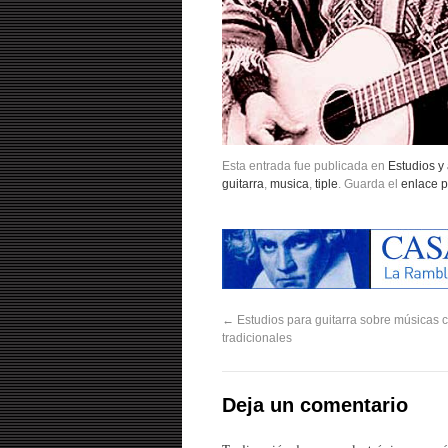
Esta entrada fue publicada en
Estudios y 
guitarra
,
musica
,
tiple
. Guarda el
enlace 
←
Estudios para guitarra sobre músicas
tradicionales
Deja un comentario