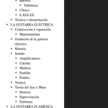
Barroco
Tablaturas
Clásico
S.XIX-XX
Técnica e interpretación
LA GUITARRA ELÉCTRICA
Construcción y reparación
Mantenimiento
Grabación de la guitarra
eléctrica
Historia
Sonido
Amplificadores
Cuerdas
Maderas
Pastillas
Pedales
Técnica
Teoría del Jazz y Blues
Historia
Improvisación
Partituras
LA GUITARRA FLAMENCA