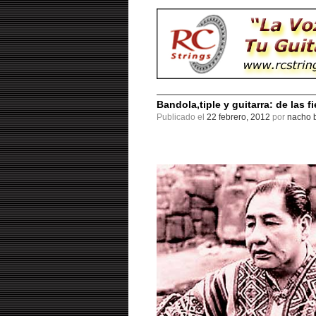
Bandola,tiple y guitarra: de las 
Publicado el
22 febrero, 2012
por
nacho b