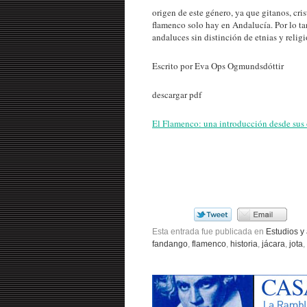
origen de este género, ya que gitanos, cr
flamenco solo hay en Andalucía. Por lo t
andaluces sin distinción de etnias y religi
Escrito por Eva Ops Ogmundsdóttir
descargar pdf
El Flamenco: una introducción desde sus 
Esta entrada fue publicada en
Estudios y 
fandango
,
flamenco
,
historia
,
jácara
,
jota
,