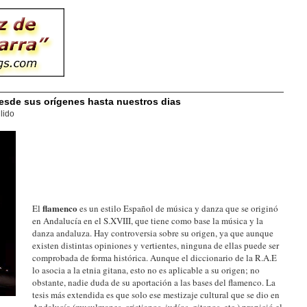
esde sus orígenes hasta nuestros dias
lido
flamenco
El
es un estilo Español de música y danza que se originó
en Andalucía en el S.XVIII, que tiene como base la música y la
danza andaluza. Hay controversia sobre su origen, ya que aunque
existen distintas opiniones y vertientes, ninguna de ellas puede ser
comprobada de forma histórica. Aunque el diccionario de la R.A.E
lo asocia a la etnia gitana, esto no es aplicable a su origen; no
obstante, nadie duda de su aportación a las bases del flamenco. La
tesis más extendida es que solo ese mestizaje cultural que se dio en
Andalucía (musulmanes, cristianos, judíos, gitanos, etc.) propició el