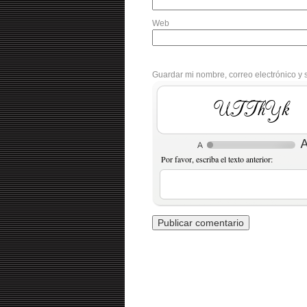
Web
Guardar mi nombre, correo electrónico y 
oAA8qB
Por favor, escriba el texto anterior: