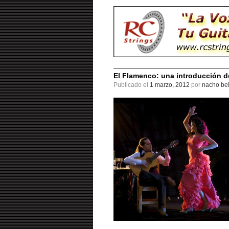
El Flamenco: una introducción d
Publicado el
1 marzo, 2012
por
nacho bel