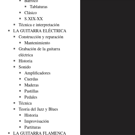
Barroco
Tablaturas
Clásico
S.XIX-XX
Técnica e interpretación
LA GUITARRA ELÉCTRICA
Construcción y reparación
Mantenimiento
Grabación de la guitarra
eléctrica
Historia
Sonido
Amplificadores
Cuerdas
Maderas
Pastillas
Pedales
Técnica
Teoría del Jazz y Blues
Historia
Improvisación
Partituras
LA GUITARRA FLAMENCA