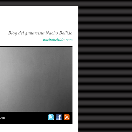
Blog del guitarrista Nacho Bellido
nachobellido.com
com