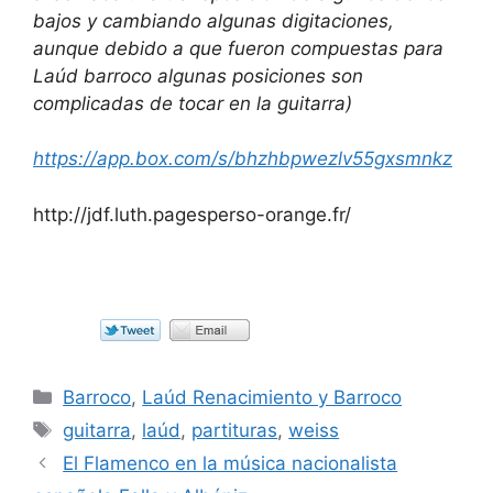
bajos y cambiando algunas digitaciones,
aunque debido a que fueron compuestas para
Laúd barroco algunas posiciones son
complicadas de tocar en la guitarra)
https://app.box.com/s/bhzhbpwezlv55gxsmnkz
http://jdf.luth.pagesperso-orange.fr/
Categorías
Barroco
,
Laúd Renacimiento y Barroco
Etiquetas
guitarra
,
laúd
,
partituras
,
weiss
El Flamenco en la música nacionalista