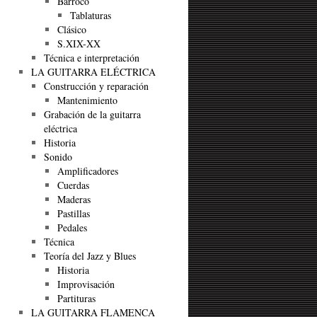
Barroco
Tablaturas
Clásico
S.XIX-XX
Técnica e interpretación
LA GUITARRA ELÉCTRICA
Construcción y reparación
Mantenimiento
Grabación de la guitarra
eléctrica
Historia
Sonido
Amplificadores
Cuerdas
Maderas
Pastillas
Pedales
Técnica
Teoría del Jazz y Blues
Historia
Improvisación
Partituras
LA GUITARRA FLAMENCA