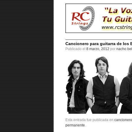
Cancionero para guitarra de los 
Publicado el
8 marzo, 2012
por
nacho bel
Esta entrada fue publicada en
cancioner
permanente
.