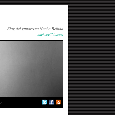
Blog del guitarrista Nacho Bellido
nachobellido.com
com