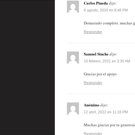
Carlos Pineda
dijo:
8 agosto, 2020 en 8:48 PM
Demasiado completo, muchas gra
Responder
Samuel Sinche
dijo:
10 febrero, 2021 en 3:35 AM
Gracias por el apoyo
Responder
Anónimo
dijo:
12 abril, 2022 en 11:18 PM
Muchas gracias por tu generosi
Responder