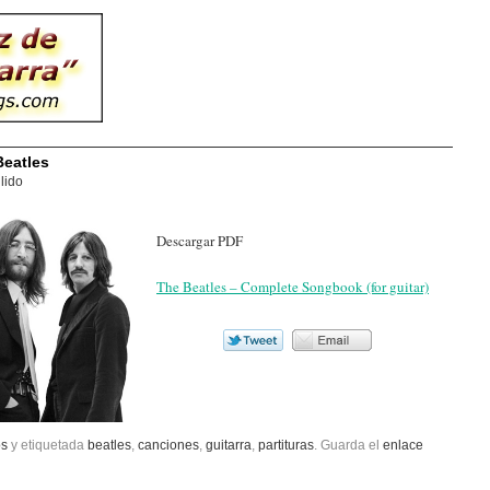
Beatles
lido
Descargar PDF
The Beatles – Complete Songbook (for guitar)
os
y etiquetada
beatles
,
canciones
,
guitarra
,
partituras
. Guarda el
enlace