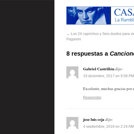
←
Los 24 caprichos y Seis duetos para vio
Paganini
8 respuestas a
Cancione
Gabriel Castrillón
dijo:
19 diciembre, 2017 en 9:58 PM
Excelente, muchas gracias por e
Responder
jose luis ceja
dijo:
4 septiembre, 2018 en 2:24 AM