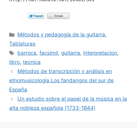
Categorías
Métodos y pedagogía de la guitarra
,
Tablaturas
Etiquetas
barroca
,
facsimil
,
guitarra
,
interpretacion
,
libro
,
tecnica
Métodos de transcripción y análisis en
etnomusicología.Los fandangos del sur de
España
Un estudio sobre el papel de la música en la
alta nobleza española (1733-1844)