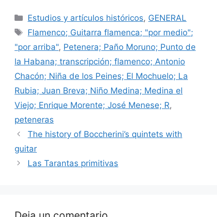
Categorías
Estudios y artículos históricos
,
GENERAL
Etiquetas
Flamenco; Guitarra flamenca; "por medio";
"por arriba"
,
Petenera; Paño Moruno; Punto de
la Habana; transcripción; flamenco; Antonio
Chacón; Niña de los Peines; El Mochuelo; La
Rubia; Juan Breva; Niño Medina; Medina el
Viejo; Enrique Morente; José Menese; R
,
peteneras
The history of Boccherini’s quintets with
guitar
Las Tarantas primitivas
Deja un comentario