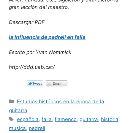
gran lección del maestro.
Descargar PDF
la influencia de pedrell en falla
Escrito por Yvan Nommick
http://ddd.uab.cat/
Categorías
Estudios históricos en la época de la
guitarra
Etiquetas
española
,
falla
,
flamenco
,
guitarra
,
historia
,
musica
,
pedrell