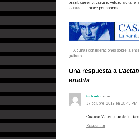
brasil
,
caetano
,
caetano veloso
,
guitarra
,
Guarda el
enlace permanente
.
←
Algunas consideraciones sobre la ens
guitarra
Una respuesta a
Caetan
erudita
Salvador
dijo:
17 octubre, 2019 en 10:43 PM
Caetano Veloso, otro de los ta
Responder