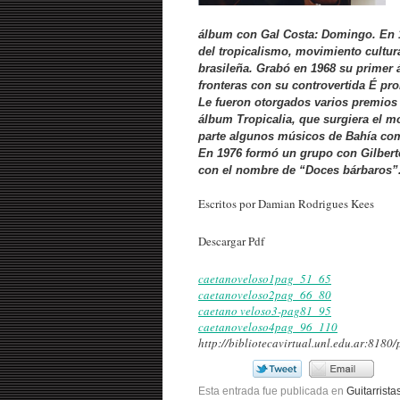
álbum con Gal Costa: Domingo. En 1
del tropicalismo, movimiento cultura
brasileña. Grabó en 1968 su primer 
fronteras con su controvertida É pro
Le fueron otorgados varios premios e
álbum Tropicalia, que surgiera el 
parte algunos músicos de Bahía como
En 1976 formó un grupo con Gilberto 
con el nombre de “Doces bárbaros”
Escritos por Damian Rodrigues Kees
Descargar Pdf
caetanoveloso1pag_51_65
caetanoveloso2pag_66_80
caetano veloso3-pag81_95
caetanoveloso4pag_96_110
http://bibliotecavirtual.unl.edu.ar:81
Esta entrada fue publicada en
Guitarrista