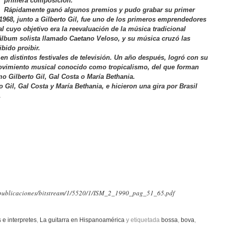
primera composición.
Rápidamente ganó algunos premios y pudo grabar su primer
968, junto a Gilberto Gil, fue uno de los primeros emprendedores
l cuyo objetivo era la reevaluación de la música tradicional
álbum solista llamado Caetano Veloso, y su música cruzó las
ibido proibir.
n distintos festivales de televisión. Un año después, logró con su
movimiento musical conocido como tropicalismo, del que forman
 Gilberto Gil, Gal Costa o María Bethania.
Gil, Gal Costa y María Bethania, e hicieron una gira por Brasil
.
80/publicaciones/bitstream/1/5520/1/ISM_2_1990_pag_51_65.pdf
s e interpretes
,
La guitarra en Hispanoamérica
y etiquetada
bossa
,
bova
,