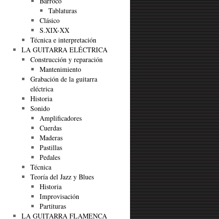
Barroco
Tablaturas
Clásico
S.XIX-XX
Técnica e interpretación
LA GUITARRA ELÉCTRICA
Construcción y reparación
Mantenimiento
Grabación de la guitarra
eléctrica
Historia
Sonido
Amplificadores
Cuerdas
Maderas
Pastillas
Pedales
Técnica
Teoría del Jazz y Blues
Historia
Improvisación
Partituras
LA GUITARRA FLAMENCA