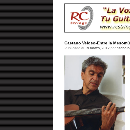
Caetano Veloso-Entre la Mesomús
Publicado el
19 marzo, 2012
por
nacho be