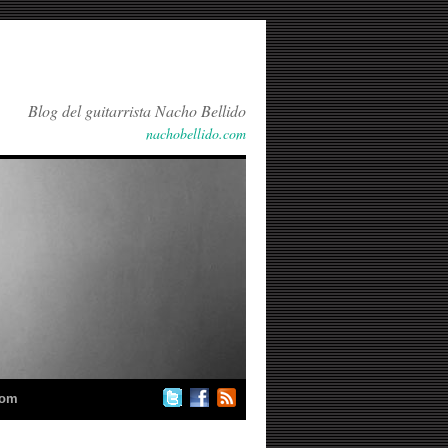
Blog del guitarrista Nacho Bellido
nachobellido.com
com