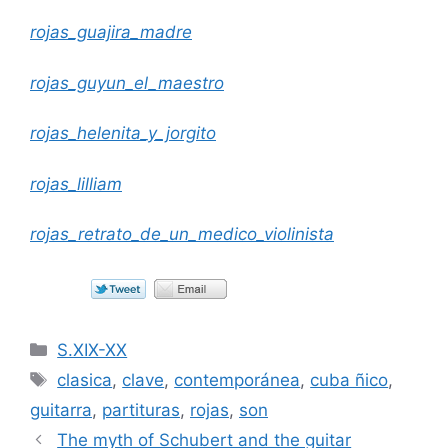
rojas_guajira_madre
rojas_guyun_el_maestro
rojas_helenita_y_jorgito
rojas_lilliam
rojas_retrato_de_un_medico_violinista
Categorías
S.XIX-XX
Etiquetas
clasica
,
clave
,
contemporánea
,
cuba ñico
,
guitarra
,
partituras
,
rojas
,
son
The myth of Schubert and the guitar