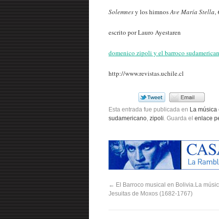
Solemnes
y los himnos
Ave María Stella
,
escrito por Lauro Ayestaren
domenico zipoli y el barroco sudamerica
http://www.revistas.uchile.cl
Esta entrada fue publicada en
La música 
sudamericano
,
zipoli
. Guarda el
enlace p
←
El Barroco musical en Bolivia.La músic
Jesuitas de Moxos (1682-1767)