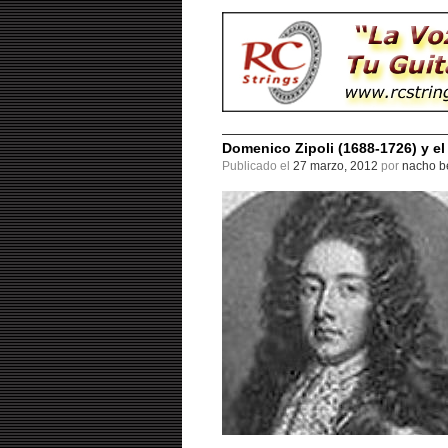
Domenico Zipoli (1688-1726) y e
Publicado el
27 marzo, 2012
por
nacho be