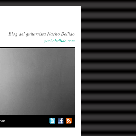
Blog del guitarrista Nacho Bellido
nachobellido.com
com