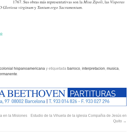
1767. Sus obras más representativas son la
Misa Zipoli
, las
Vísperas
O Gloriosa virginum
y
Tantum ergo Sacramentum
.
no
colonial hispanoamericana
y etiquetada
barroco
,
interpretacion
,
musica
,
ermanente
.
a en la Misiones
Estudio de la Vihuela de la iglesia Compañia de Jesús en
Quito
→