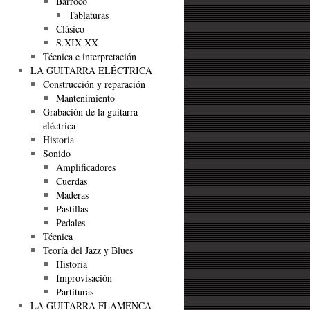
Barroco
Tablaturas
Clásico
S.XIX-XX
Técnica e interpretación
LA GUITARRA ELÉCTRICA
Construcción y reparación
Mantenimiento
Grabación de la guitarra
eléctrica
Historia
Sonido
Amplificadores
Cuerdas
Maderas
Pastillas
Pedales
Técnica
Teoría del Jazz y Blues
Historia
Improvisación
Partituras
LA GUITARRA FLAMENCA