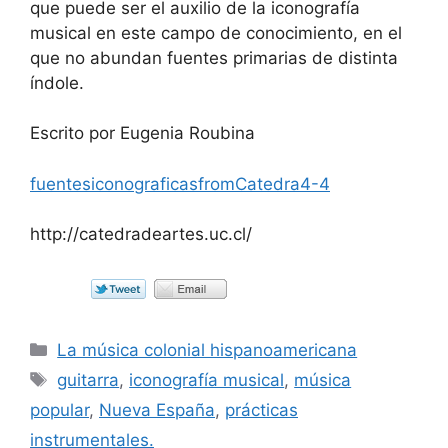
que puede ser el auxilio de la iconografía
musical en este campo de conocimiento, en el
que no abundan fuentes primarias de distinta
índole.
Escrito por Eugenia Roubina
fuentesiconograficasfromCatedra4-4
http://catedradeartes.uc.cl/
Categorías
La música colonial hispanoamericana
Etiquetas
guitarra
,
iconografía musical
,
música
popular
,
Nueva España
,
prácticas
instrumentales.