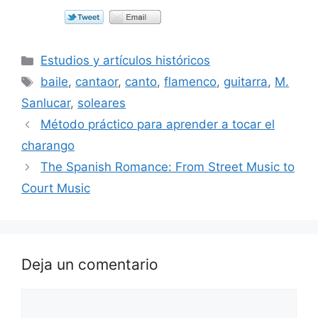
Categorías
Estudios y artículos históricos
Etiquetas
baile
,
cantaor
,
canto
,
flamenco
,
guitarra
,
M.
Sanlucar
,
soleares
Método práctico para aprender a tocar el
charango
The Spanish Romance: From Street Music to
Court Music
Deja un comentario
Comentario