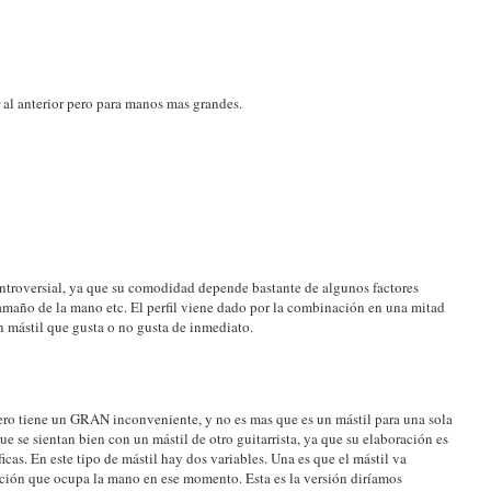
lar al anterior pero para manos mas grandes.
controversial, ya que su comodidad depende bastante de algunos factores
amaño de la mano etc. El perfil viene dado por la combinación en una mitad
 un mástil que gusta o no gusta de inmediato.
pero tiene un GRAN inconveniente, y no es mas que es un mástil para una sola
e se sientan bien con un mástil de otro guitarrista, ya que su elaboración es
icas. En este tipo de mástil hay dos variables. Una es que el mástil va
ción que ocupa la mano en ese momento. Esta es la versión diríamos