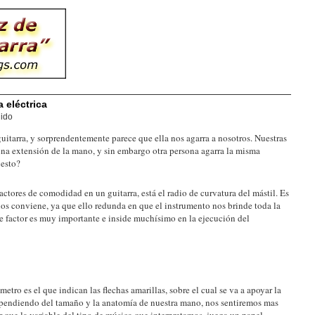
a eléctrica
lido
uitarra, y sorprendentemente parece que ella nos agarra a nosotros. Nuestras
una extensión de la mano, y sin embargo otra persona agarra la misma
 esto?
factores de comodidad en un guitarra, está el radio de curvatura del mástil. Es
os conviene, ya que ello redunda en que el instrumento nos brinde toda la
e factor es muy importante e inside muchísimo en la ejecución del
tro es el que indican las flechas amarillas, sobre el cual se va a apoyar la
ependiendo del tamaño y la anatomía de nuestra mano, nos sentiremos mas
 que la variable del tipo de música que interpretamos, juega un papel