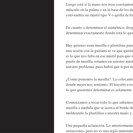
Luego está si la mano nos roza constante
músculo en la palma o en la base de los d
convendría un mástil tipo V o quilla de 
En cuanto a determinar el asimétrico, de
determinar exactamente donde está lo que 
Hay quienes usan masilla o plastilina par
una sesión con la guitarra se ve que queda
es lo que nos falta en ese mástil para que
punto de masilla, estamos en nuestro másti
nuestro problema, pues habrá que ir por u
¿Como ponemos la masilla?. La colocamos e
donde mejor nos sentimos. El hacerlo a tod
lo que queremos determinar es solamente 
Comenzamos a tocar todo lo que sabemos. 
masilla a medida que se acerca al borde d
moldeando la plastilina a nuestra mano y 
Una pequeña aclaración. Lo anteriormente
situaciones, pero no es una regla matemát