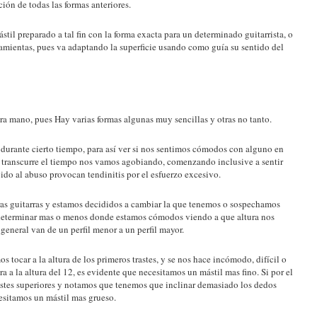
ión de todas las formas anteriores.
stil preparado a tal fin con la forma exacta para un determinado guitarrista, o
rramientas, pues va adaptando la superficie usando como guía su sentido del
tra mano, pues Hay varias formas algunas muy sencillas y otras no tanto.
s durante cierto tiempo, para así ver si nos sentimos cómodos con alguno en
ue transcurre el tiempo nos vamos agobiando, comenzando inclusive a sentir
ido al abuso provocan tendinitis por el esfuerzo excesivo.
ras guitarras y estamos decididos a cambiar la que tenemos o sospechamos
eterminar mas o menos donde estamos cómodos viendo a que altura nos
 general van de un perfil menor a un perfil mayor.
s tocar a la altura de los primeros trastes, y se nos hace incómodo, difícil o
 a la altura del 12, es evidente que necesitamos un mástil mas fino. Si por el
astes superiores y notamos que tenemos que inclinar demasiado los dedos
ecesitamos un mástil mas grueso.