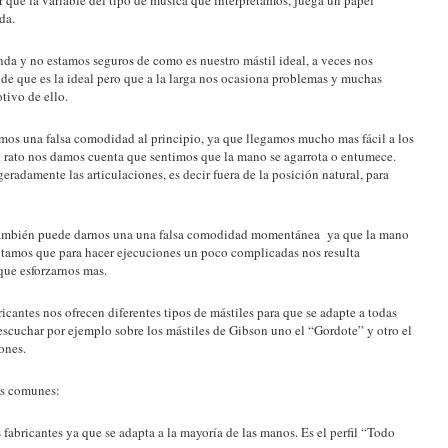
da.
da y no estamos seguros de como es nuestro mástil ideal, a veces nos
de que es la ideal pero que a la larga nos ocasiona problemas y muchas
tivo de ello.
emos una falsa comodidad al principio, ya que llegamos mucho mas fácil a los
 un rato nos damos cuenta que sentimos que la mano se agarrota o entumece.
radamente las articulaciones, es decir fuera de la posición natural, para
, también puede darnos una una falsa comodidad momentánea ya que la mano
notamos que para hacer ejecuciones un poco complicadas nos resulta
ue esforzarnos mas.
ricantes nos ofrecen diferentes tipos de mástiles para que se adapte a todas
scuchar por ejemplo sobre los mástiles de Gibson uno el “Gordote” y otro el
ones.
mas comunes:
s fabricantes ya que se adapta a la mayoría de las manos. Es el perfil “Todo