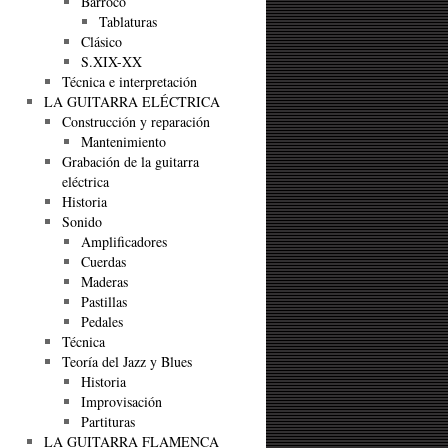
Barroco
Tablaturas
Clásico
S.XIX-XX
Técnica e interpretación
LA GUITARRA ELÉCTRICA
Construcción y reparación
Mantenimiento
Grabación de la guitarra
eléctrica
Historia
Sonido
Amplificadores
Cuerdas
Maderas
Pastillas
Pedales
Técnica
Teoría del Jazz y Blues
Historia
Improvisación
Partituras
LA GUITARRA FLAMENCA