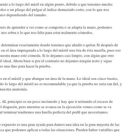
mente a lo largo del mástl en algún punto, debido a que tenemos mucho
edos o un pliege del pulgar al índice demasiado corto, con lo que nos
barco dependiendo del tamaño.
spués de aprender a ver como se comporta o se adapta la mano, podemos
nos sobra o lo que nos falta para estar realmente cómodos.
a determinar exactamente donde tenemos que añadir o quitar. Si después de
 en el área impregnada a lo largo del mástil una tira de ésta masilla, pues eso
 nuestra mano esté cómoda. Si lo dejamos casi limpio, con algún que otro
l ideal. Ahora bien si por el contrario no dejamos ningún resto y sigue
no mas fino para hacer la prueba.
n el mástil y que abarque un área de la mano. Lo ideal son cinco trastes,
o lo largo del mástil no es recomendable ya que la prueba no seria tan fiel, y
nuestra anatomía.
AL principio es un poco incómodo y hay que ir retirando el exceso de
el diapasón, pero mientras se avanza en la ejecución vemos como se va
al terminar tendremos una huella perfecta del perfil que necesitamos.
 expuesto es una gran ayuda para darnos una idea en la gran mayoría de las
ica que podemos aplicar a todas las situaciones. Pueden haber variables que