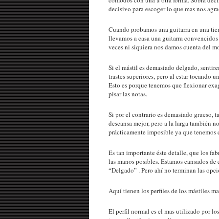
decisivo para escoger lo que mas nos agra
Cuando probamos una guitarra en una tien
llevamos a casa una guitarra convencidos 
veces ni siquiera nos damos cuenta del mo
Si el mástil es demasiado delgado, sentir
trastes superiores, pero al estar tocando
Esto es porque tenemos que flexionar exage
pisar las notas.
Si por el contrario es demasiado grueso
descansa mejor, pero a la larga también 
prácticamente imposible ya que tenemos q
Es tan importante éste detalle, que los fab
las manos posibles. Estamos cansados de e
“Delgado” . Pero ahí no terminan las opci
Aquí tienen los perfiles de los mástiles 
El perfil normal es el mas utilizado por lo