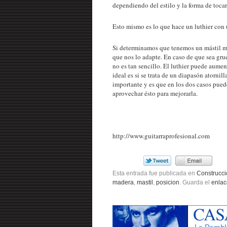
dependiendo del estilo y la forma de toc
Esto mismo es lo que hace un luthier con
Si determinamos que tenemos un mástil mu
que nos lo adapte. En caso de que sea grue
no es tan sencillo. El luthier puede aume
ideal es si se trata de un diapasón atorn
importante y es que en los dos casos puede
aprovechar ésto para mejorarla.
http://www.guitarraprofesional.com
Esta entrada fue publicada en
Construcci
madera
,
mastil
,
posicion
. Guarda el
enla