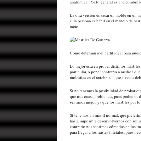
anatómica. Por lo general es una combinac
La otra versión es sacar un molde en un má
si la persona es hábil en el manejo de he
tacto.
Como determinar el perfil ideal para nues
Lo mejor está en probar distintos mástile
particular, o por el contrario a medida q
molestias en el antebrazo, que a veces deb
Si no tenemos la posibilidad de probar ot
que nos causa problemas, pues podemos d
sentimos mejor, ya que los mástiles por lo
Si tenemos un mástil normal, que preferimo
hasta imposible desenvolvernos con soltura
contrario nos sentimos cómodos en los tr
para llegar a los trastes iniciales, pues n