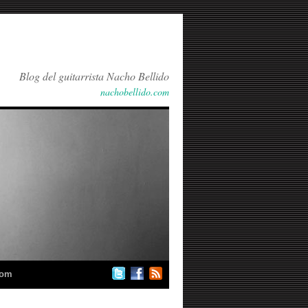
Blog del guitarrista Nacho Bellido
nachobellido.com
com