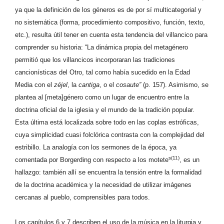
ya que la definición de los géneros es de por sí multicategorial y
no sistemática (forma, procedimiento compositivo, función, texto,
etc.), resulta útil tener en cuenta esta tendencia del villancico para
comprender su historia: “La dinámica propia del metagénero
permitió que los villancicos incorporaran las tradiciones
cancionísticas del Otro, tal como había sucedido en la Edad
Media con el
zéjel
, la
cantiga
, o el
cosaute”
(p. 157). Asimismo, se
plantea al [meta]género como un lugar de encuentro entre la
doctrina oficial de la iglesia y el mundo de la tradición popular.
Esta última está localizada sobre todo en las coplas estróficas,
cuya simplicidad cuasi folclórica contrasta con la complejidad del
estribillo. La analogía con los sermones de la época, ya
s(11)
comentada por Borgerding con respecto a los motete
, es un
hallazgo: también allí se encuentra la tensión entre la formalidad
de la doctrina académica y la necesidad de utilizar imágenes
cercanas al pueblo, comprensibles para todos.
Los capítulos 6 y 7 describen el uso de la música en la liturgia y