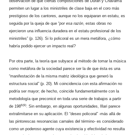
observación de que ciertas composiciones de Durán y Chavarría
permiten un lugar a los ministriles de clase baja en el coro más
prestigioso de los cantores, aunque no los equiparan en estatu, es
seguida por la queja de que “
por esa razón
, estas obras no
ejercieron una influencia duradera en el estatu profesional de los
ministriles” (p. 126). Si lo policoral es un mera metáfora, ¿cómo
habría podido ejercer un impacto real?
Por otra parte, la teoría que subyace al método de tomar la música
como metáfora de la sociedad parece ser la de que ésta es una
“manifestación de la misma matriz ideológica que generó la
estructura social” (p. 20). Mi coincidencia con esta afirmación no
podría ser mayor; de hecho, coincide fundamentalmente con la
metodología que preconicé en toda una serie de trabajos a partir
6(9)
de 198
. Sin embargo, en algunas oportunidades, Illari parece
extralimitarse en su aplicación. El “deseo policoral” -más allá de
las pintorescas resonancias carnales del término- es considerado
como un poderoso agente cuya existencia y efectividad no resulta