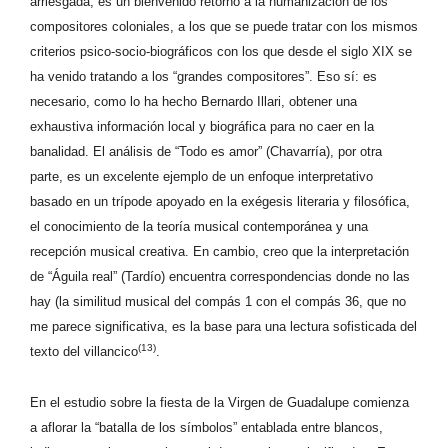
arriesgada, es un bienvenido retorno a la humanización de los
compositores coloniales, a los que se puede tratar con los mismos
criterios psico-socio-biográficos con los que desde el siglo XIX se
ha venido tratando a los “grandes compositores”. Eso sí: es
necesario, como lo ha hecho Bernardo Illari, obtener una
exhaustiva información local y biográfica para no caer en la
banalidad. El análisis de “Todo es amor” (Chavarría), por otra
parte, es un excelente ejemplo de un enfoque interpretativo
basado en un trípode apoyado en la exégesis literaria y filosófica,
el conocimiento de la teoría musical contemporánea y una
recepción musical creativa. En cambio, creo que la interpretación
de “Águila real” (Tardío) encuentra correspondencias donde no las
hay (la similitud musical del compás 1 con el compás 36, que no
me parece significativa, es la base para una lectura sofisticada del
(13)
texto del villancico
.
En el estudio sobre la fiesta de la Virgen de Guadalupe comienza
a aflorar la “batalla de los símbolos” entablada entre blancos,