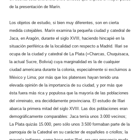
de la presentación de Marín.
Los objetos de estudio, si bien muy diferentes, son en cierta
medida cotejables. Marín examina la pequeña ciudad y catedral de
Jaca, en Aragón, durante el siglo XVIII, haciendo hincapié en la
situación periférica de la localidad con respecto a Madrid. Illari se
ocupa de la ciudad y catedral de La Plata (=Charcas, Chuquisaca,
la actual Sucre, Bolivia) cuya marginalidad es la de cualquier
ciudad americana durante la colonia, especialmente si excluimos a
México y Lima; por más que los platenses hayan tenido una
elevada opinión de la importancia de su ciudad, y por más que
ésta fuera más rica y populosa que la mayoría de las poblaciones
del virreinato, era decididamente provinciana. El estudio de Illari
abarca la primera mitad del siglo XVIII. Las dos poblaciones eran
demográficamente comparables: Jaca tenía unos 3.000 vecinos;
La Plata quizás 15.000, pero sólo unos 3.500 formaban parte de la
parroquia de la Catedral en su carácter de españoles o criollos; la
mayoría indígena, como hace notar Illari, era una presencia muda.