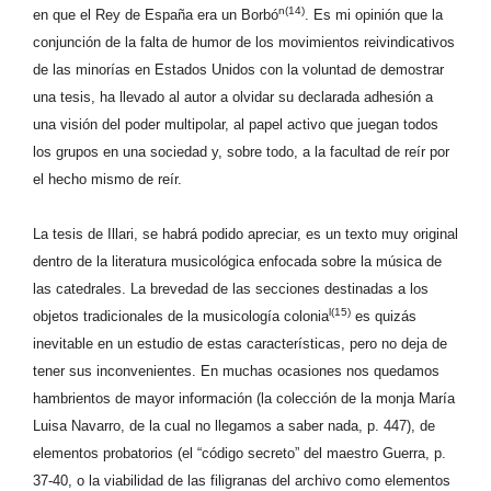
n(14)
en que el Rey de España era un Borbó
. Es mi opinión que la
conjunción de la falta de humor de los movimientos reivindicativos
de las minorías en Estados Unidos con la voluntad de demostrar
una tesis, ha llevado al autor a olvidar su declarada adhesión a
una visión del poder multipolar, al papel activo que juegan todos
los grupos en una sociedad y, sobre todo, a la facultad de reír por
el hecho mismo de reír.
La tesis de Illari, se habrá podido apreciar, es un texto muy original
dentro de la literatura musicológica enfocada sobre la música de
las catedrales. La brevedad de las secciones destinadas a los
l(15)
objetos tradicionales de la musicología colonia
es quizás
inevitable en un estudio de estas características, pero no deja de
tener sus inconvenientes. En muchas ocasiones nos quedamos
hambrientos de mayor información (la colección de la monja María
Luisa Navarro, de la cual no llegamos a saber nada, p. 447), de
elementos probatorios (el “código secreto” del maestro Guerra, p.
37-40, o la viabilidad de las filigranas del archivo como elementos