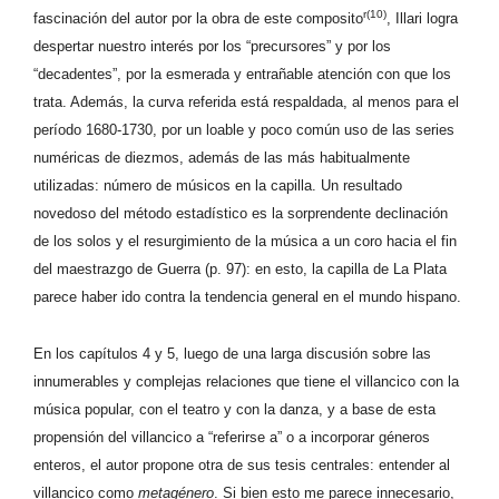
r(10)
fascinación del autor por la obra de este composito
,
Illari logra
despertar nuestro interés por los “precursores” y por los
“decadentes”, por la esmerada y entrañable atención con que los
trata. Además, la curva referida está respaldada, al menos para el
período 1680-1730, por un loable y poco común uso de las series
numéricas de diezmos, además de las más habitualmente
utilizadas: número de músicos en la capilla. Un resultado
novedoso del método estadístico es la sorprendente declinación
de los solos y el resurgimiento de la música a un coro hacia el fin
del maestrazgo de Guerra (p. 97): en esto, la capilla de La Plata
parece haber ido contra la tendencia general en el mundo hispano.
En los capítulos 4 y 5, luego de una larga discusión sobre las
innumerables y complejas relaciones que tiene el villancico con la
música popular, con el teatro y con la danza, y a base de esta
propensión del villancico a “referirse a” o a incorporar géneros
enteros, el autor propone otra de sus tesis centrales: entender al
villancico como
metagénero
. Si bien esto
me parece innecesario,