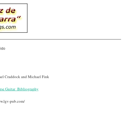
lido
el Craddock and Michael Fink
rse Guitar_Bibliography
ww.lgv-pub.com/