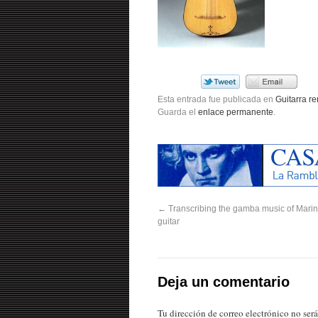
Esta entrada fue publicada en
Guitarra re
Guarda el
enlace permanente
.
←
Transcribing the gamba music of Marin 
guitar
Deja un comentario
Tu dirección de correo electrónico no ser