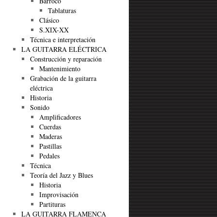
Barroco
Tablaturas
Clásico
S.XIX-XX
Técnica e interpretación
LA GUITARRA ELÉCTRICA
Construcción y reparación
Mantenimiento
Grabación de la guitarra
eléctrica
Historia
Sonido
Amplificadores
Cuerdas
Maderas
Pastillas
Pedales
Técnica
Teoría del Jazz y Blues
Historia
Improvisación
Partituras
LA GUITARRA FLAMENCA