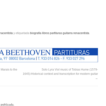
nacentista
y etiquetada
biografia libros partituras guitarra renacentista
.
Marais to the
Solo Lyra Viol music of Tobias Hume (1579-
1645):Historical context and transcription for modern guitar
→
á publicada.