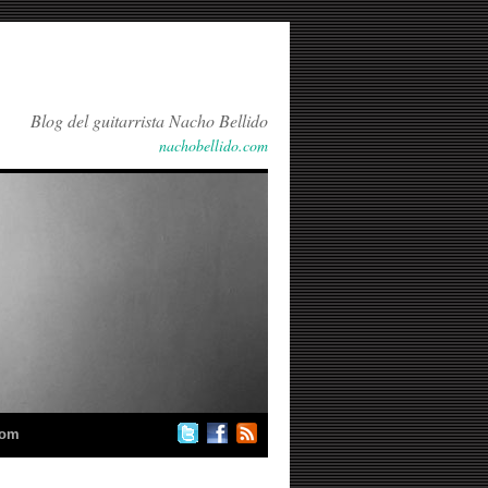
Blog del guitarrista Nacho Bellido
nachobellido.com
com