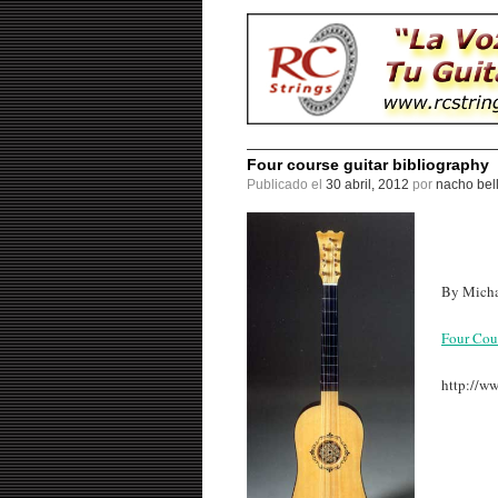
Four course guitar bibliography
Publicado el
30 abril, 2012
por
nacho bel
By Micha
Four Cou
http://w