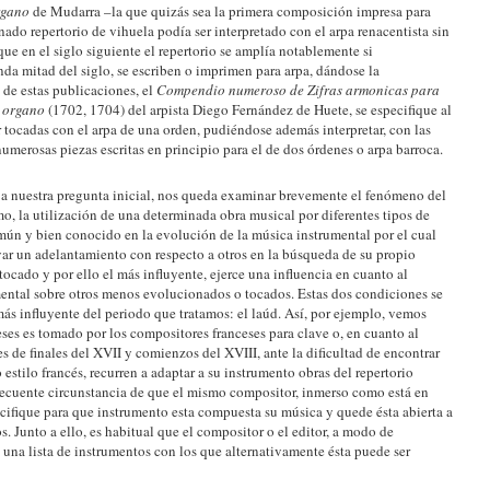
rgano
de Mudarra –la que quizás sea la primera composición impresa para
nado repertorio de vihuela podía ser interpretado con el arpa renacentista sin
que en el siglo siguiente el repertorio se amplía notablemente si
nda mitad del siglo, se escriben o imprimen para arpa, dándose la
 de estas publicaciones, el
Compendio numeroso de Zifras armonicas para
e organo
(1702, 1704) del arpista Diego Fernández de Huete, se especifique al
r tocadas con el arpa de una orden, pudiéndose además interpretar, con las
erosas piezas escritas en principio para el de dos órdenes o arpa barroca.
r a nuestra pregunta inicial, nos queda examinar brevemente el fenómeno del
smo, la utilización de una determinada obra musical por diferentes tipos de
mún y bien conocido en la evolución de la música instrumental por el cual
ar un adelantamiento con respecto a otros en la búsqueda de su propio
tocado y por ello el más influyente, ejerce una influencia en cuanto al
umental sobre otros menos evolucionados o tocados. Estas dos condiciones se
más influyente del periodo que tratamos: el laúd. Así, por ejemplo, vemos
eses es tomado por los compositores franceses para clave o, en cuanto al
s de finales del XVII y comienzos del XVIII, ante la dificultad de encontrar
 estilo francés, recurren a adaptar a su instrumento obras del repertorio
 frecuente circunstancia de que el mismo compositor, inmerso como está en
ecifique para que instrumento esta compuesta su música y quede ésta abierta a
s. Junto a ello, es habitual que el compositor o el editor, a modo de
a una lista de instrumentos con los que alternativamente ésta puede ser