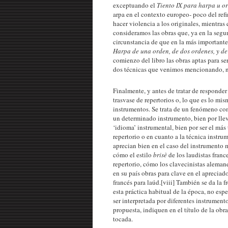
exceptuando el
Tiento
IX
para harpa u o
arpa en el contexto europeo- poco del refi
hacer violencia a los originales, mientras 
consideramos las obras que, ya en la segu
circunstancia de que en la más importante
Harpa de una orden, de dos ordenes, y d
comienzo del libro las obras aptas para se
dos técnicas que venimos mencionando, num
Finalmente, y antes de tratar de responde
trasvase de repertorios o, lo que es lo mi
instrumentos. Se trata de un fenómeno co
un determinado instrumento, bien por llev
‘idioma’ instrumental, bien por ser el más 
repertorio o en cuanto a la técnica instr
aprecian bien en el caso del instrumento 
cómo el estilo
brisè
de los laudistas franc
repertorio, cómo los clavecinistas alemane
en su país obras para clave en el apreciado
francés para laúd.[viii] También se da la
esta práctica habitual de la época, no esp
ser interpretada por diferentes instrumento
propuesta, indiquen en el título de la obr
tocada.