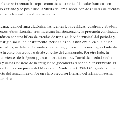
el que se inventan las arpas cromáticas –también llamadas barrocas- en
ó zanjado y se posibilitó la vuelta del arpa, ahora con dos hileras de cuerdas
a élite de los instrumentos armónicos.
capacidad del arpa diatónica, las fuentes iconográficas -cuadros, grabados,
ntos, obras literarias- nos muestran insistentemente la presencia continuada
iatónica con una hilera de cuerdas de tripa, en la vida musical del periodo y,
estigio social del instrumento: personajes de la nobleza o, en cualquier
ística, se deleitan tañendo sus cuerdas, y los sonidos nos llegan tanto de
e la corte, los teatros o desde el retiro del enamorado. Por otro lado, la
s corrientes de la época y junto al tradicional rey David de la edad media
s y demás músicos de la antigüedad grecolatina tañendo el instrumento. El
procedente de un poema del Marqués de Santillana (1398-1458), autor que si
icto del renacimiento, fue un claro precursor literario del mismo, muestra
erarias: