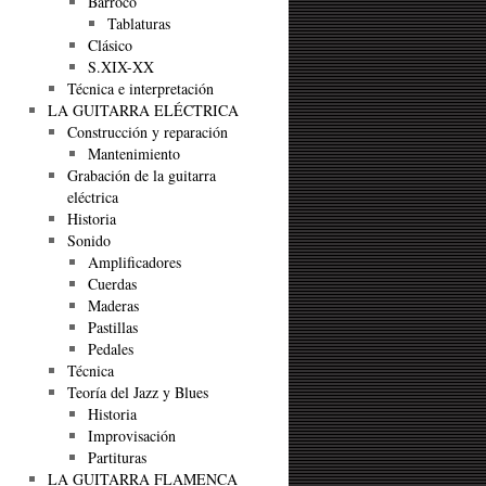
Barroco
Tablaturas
Clásico
S.XIX-XX
Técnica e interpretación
LA GUITARRA ELÉCTRICA
Construcción y reparación
Mantenimiento
Grabación de la guitarra
eléctrica
Historia
Sonido
Amplificadores
Cuerdas
Maderas
Pastillas
Pedales
Técnica
Teoría del Jazz y Blues
Historia
Improvisación
Partituras
LA GUITARRA FLAMENCA