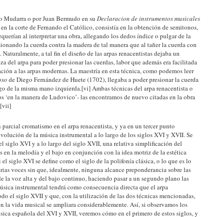
so Mudarra o por Juan Bermudo en su
Declaracion de instrumentos musicales
 en la corte de Fernando el Católico, consistía en la obtención de semitonos,
requerían al interpretar una obra, allegando los dedos índice o pulgar de la
sionando la cuerda contra la madera de tal manera que al tañer la cuerda con
Naturalmente, a tal fin el diseño de las arpas renacentistas dejaba un
a del arpa para poder presionar las cuerdas, labor que además era facilitada
lación a las arpas modernas. La maestría en esta técnica, como podemos leer
oso
de Diego Fernández de Huete (1702), llegaba a poder presionar la cuerda
rgo de la misma mano izquierda.[vi] Ambas técnicas del arpa renacentista o
s ‘en la manera de Ludovico’- las encontramos de nuevo citadas en la obra
[vii]
 parcial cromatismo en el arpa renacentista, y ya en un tercer punto
volución de la música instrumental a lo largo de los siglos XVI y XVII. Se
el siglo XVI y a lo largo del siglo XVII, una relativa simplificación del
en la melodía y el bajo en conjunción con la idea motriz de la estética
i el siglo XVI se define como el siglo de la polifonía clásica, o lo que es lo
rias voces sin que, idealmente, ninguna alcance preponderancia sobre las
de la voz alta y del bajo continuo, haciendo pasar a un segundo plano las
úsica instrumental tendrá como consecuencia directa que el arpa
do el siglo XVII y que, con la utilización de las dos técnicas mencionadas,
 en la vida musical se ampliara considerablemente. Así, si observamos los
música española del XVI y XVII, veremos cómo en el primero de estos siglos, y