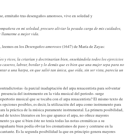
e, ermitaño tras desengaños amorosos, vive en soledad y
ompañera en mi soledad, procuro aliviar la pesada carga de mis cuidados,
de llamarme a mejor vida.
, leemos en los
Desengaños amorosos
(1647) de María de Zayas:
es y ricos, la criarían y doctrinarían bien, enseñándola todos los ejercicios
s caseros, labrar, bordar y lo demás que es bien que una mujer sepa para no
cantar a una harpa, en que salió tan única, que oída, sin ser vista, parecía un
ntradictorias -la parcial inadaptación del arpa renacentista para solventar
a presencia del instrumento en la vida musical del periodo- surge
repertorio musical que se tocaba con el arpa renacentista? El mismo texto de
 opciones posibles, es decir, la utilización del arpa como instrumento para
ara la práctica de la música puramente instrumental. La primera posibilidad,
ud de textos literarios en los que aparece el arpa, no ofrece mayores
umento ya que si bien éste no tenía todas las notas cromáticas a su
ompañante bien podía obviar los cromatismos de paso y centrarse en la
 cantante. Es la segunda posibilidad la que en principio genera mayores