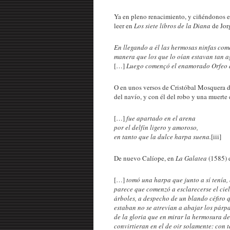
Ya en pleno renacimiento, y ciñéndonos en
leer en
Los siete libros de la Diana
de Jor
En llegando a él las hermosas ninfas com
manera que los que lo oían estavan tan a
[…]
Luego començó el enamorado Orfeo al
O en unos versos de Cristóbal Mosquera 
del navío, y con él del robo y una muerte c
[…]
fue apartado en el arena
por el delfín ligero y amoroso,
en tanto que la dulce harpa suena.
[iii]
De nuevo Calíope, en
La Galatea
(1585) 
[…]
tomó una harpa que junto a sí tenía,
parece que comenzó a esclarecerse el ciel
árboles, a despecho de un blando céfiro q
estaban no se atrevían a abajar los párp
de la gloria que en mirar la hermosura de
convirtieran en el de oir solamente: con 