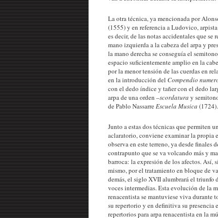
La otra técnica, ya mencionada por Alon
(1555) y en referencia a Ludovico, arpista
es decir, de las notas accidentales que se 
mano izquierda a la cabeza del arpa y pre
la mano derecha se conseguía el semitono. 
espacio suficientemente amplio en la cabez
por la menor tensión de las cuerdas en re
en la introducción del
Compendio numer
con el dedo índice y tañer con el dedo la
arpa de una orden –
scordatura
y semitono
de Pablo Nassarre
Escuela Musica
(1724).
Junto a estas dos técnicas que permiten un
aclaratorio, conviene examinar la propia e
observa en este terreno, ya desde finales d
contrapunto que se va volcando más y mas 
barroca: la expresión de los afectos. Así, s
mismo, por el tratamiento en bloque de va
demás, el siglo XVII alumbrará el triunfo 
voces intermedias. Esta evolución de la m
renacentista se mantuviese viva durante to
su repertorio y en definitiva su presencia
repertorios para arpa renacentista en la 