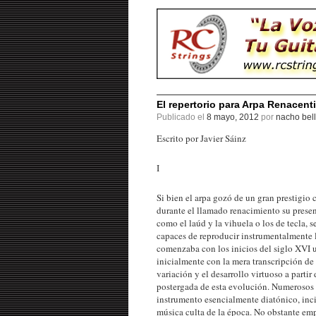
El repertorio para Arpa Renacent
Publicado el
8 mayo, 2012
por
nacho bell
Escrito por Javier Sáinz
I
Si bien el arpa gozó de un gran prestigio
durante el llamado renacimiento su presen
como el laúd y la vihuela o los de tecla, 
capaces de reproducir instrumentalmente l
comenzaba con los inicios del siglo XVI u
inicialmente con la mera transcripción de
variación y el desarrollo virtuoso a parti
postergada de esta evolución. Numerosos t
instrumento esencialmente diatónico, inci
música culta de la época. No obstante empr