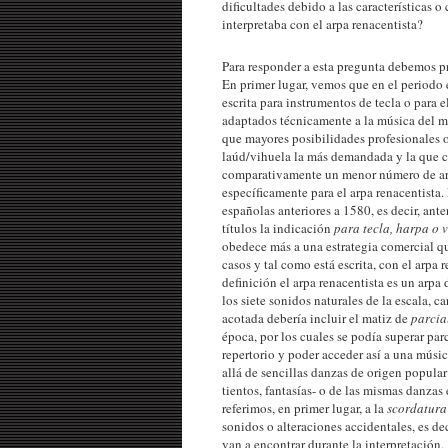
dificultades debido a las características o
interpretaba con el arpa renacentista?
Para responder a esta pregunta debemos pr
En primer lugar, vemos que en el periodo 
escrita para instrumentos de tecla o para 
adaptados técnicamente a la música del mo
que mayores posibilidades profesionales o
laúd/vihuela la más demandada y la que c
comparativamente un menor número de arpi
específicamente para el arpa renacentista.
españolas anteriores a 1580, es decir, ante
títulos la indicación
para tecla, harpa o 
obedece más a una estrategia comercial que
casos y tal como está escrita, con el arpa
definición el arpa renacentista es un arp
los siete sonidos naturales de la escala,
acotada debería incluir el matiz de
parcia
época, por los cuales se podía superar par
repertorio y poder acceder así a una músic
allá de sencillas danzas de origen popular
tientos, fantasías- o de las mismas danzas
referimos, en primer lugar, a la
scordatura
sonidos o alteraciones accidentales, es dec
van a encontrar durante la interpretación.