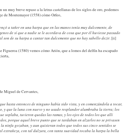
 un muy breve repaso a la letras castellanas de los siglos de oro, podemos
ge de Montemayor (1558) cómo Orfeo,
ençó a tañer en una harpa que en las manos tenía muy dulcemente, de
genos de sí que a nadie se le acordava de cosa que por él huviesse passado
 son de su harpa a cantar tan dulcemente que no hay sabello dezir
. [ii]
de Figueroa (1580) vemos cómo Arión, que a lomos del delfín ha escapado
ierta,
de Miguel de Cervantes,
 que hasta entonces de ninguno había sido vista, y en comenzándola a tocar,
o, y que la luna con nuevo y no usado resplandor alumbraba la tierra; los
ue soplaba, tuvieron quedas las ramas, y los ojos de todos los que allí
ados, porque aquel breve punto que se tardaban en alzarlos no se privasen
 la ninfa gozaban, y aun quisieran todos que todos sus cinco sentidos se
tal extrañeza, con tal dulzura, con tanta suavidad tocaba la harpa la bella