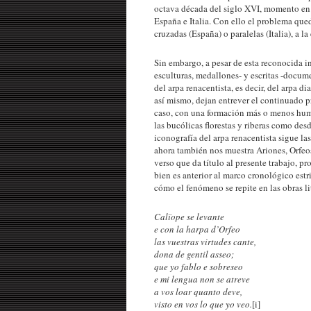
octava década del siglo XVI, momento en 
España e Italia. Con ello el problema qued
cruzadas (España) o paralelas (Italia), a l
Sin embargo, a pesar de esta reconocida in
esculturas, medallones- y escritas -docume
del arpa renacentista, es decir, del arpa d
así mismo, dejan entrever el continuado pr
caso, con una formación más o menos human
las bucólicas florestas y riberas como desd
iconografía del arpa renacentista sigue la
ahora también nos muestra Ariones, Orfeo
verso que da título al presente trabajo, 
bien es anterior al marco cronológico estr
cómo el fenómeno se repite en las obras lit
Calïope se levante
e con la harpa d’Orfeo
las vuestras virtudes cante,
dona de gentil asseo;
que yo fablo e sobreseo
e mi lengua non se atreve
a vos loar quanto deve,
visto en vos lo que yo veo.
[i]