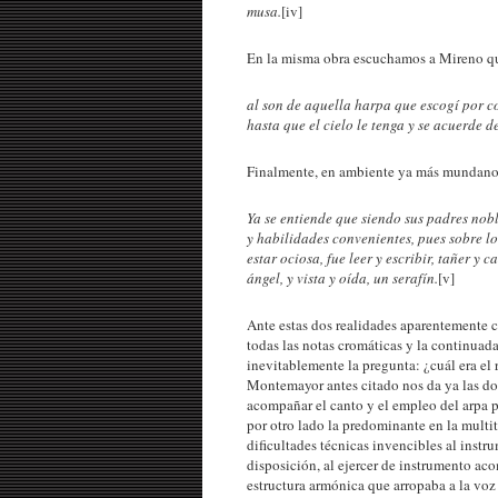
musa.
[iv]
En la misma obra escuchamos a Mireno qu
al son de aquella harpa que escogí por c
hasta que el cielo le tenga y se acuerde 
Finalmente, en ambiente ya más mundano
Ya se entiende que siendo sus padres nobl
y habilidades convenientes, pues sobre lo
estar ociosa, fue leer y escribir, tañer y 
ángel, y vista y oída, un serafín.
[v]
Ante estas dos realidades aparentemente co
todas las notas cromáticas y la continuad
inevitablemente la pregunta: ¿cuál era el 
Montemayor antes citado nos da ya las dos
acompañar el canto y el empleo del arpa p
por otro lado la predominante en la multit
dificultades técnicas invencibles al instr
disposición, al ejercer de instrumento ac
estructura armónica que arropaba a la voz