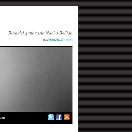
Blog del guitarrista Nacho Bellido
nachobellido.com
com