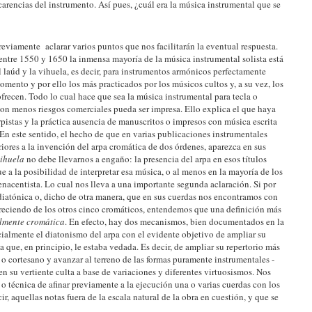
 carencias del instrumento. Así pues, ¿cuál era la música instrumental que se
eviamente aclarar varios puntos que nos facilitarán la eventual respuesta.
entre 1550 y 1650 la inmensa mayoría de la música instrumental solista está
el laúd y la vihuela, es decir, para instrumentos armónicos perfectamente
mento y por ello los más practicados por los músicos cultos y, a su vez, los
frecen. Todo lo cual hace que sea la música instrumental para tecla o
on menos riesgos comerciales pueda ser impresa. Ello explica el que haya
stas y la práctica ausencia de manuscritos o impresos con música escrita
 En este sentido, el hecho de que en varias publicaciones instrumentales
riores a la invención del arpa
cromática de dos órdenes, aparezca en sus
vihuela
no debe llevarnos a engaño: la presencia del arpa en esos títulos
 a la posibilidad de interpretar esa música, o al menos en la mayoría de los
 renacentista. Lo cual nos lleva a una importante segunda aclaración. Si por
a diatónica o, dicho de otra manera, que en sus cuerdas nos encontramos con
 careciendo de los otros cinco cromáticos, entendemos que una definición más
lmente cromática
. En efecto, hay dos mecanismos, bien documentados en la
cialmente el diatonismo del arpa con el evidente objetivo de ampliar su
a que, en principio, le estaba vedada. Es decir, de ampliar su repertorio más
 o cortesano y avanzar al terreno de las formas puramente instrumentales -
 en su vertiente culta a base de variaciones y diferentes virtuosismos. Nos
o técnica de afinar previamente a la ejecución una o varias cuerdas con los
ir, aquellas notas fuera de la escala natural de la obra en cuestión, y que se