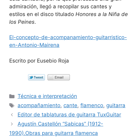
admiración, llegó a recopilar sus cantes y
estilos en el disco titulado
Honores a la Niña de
los Peines
.
El-concepto-de-acompanamiento-guitarristico-
en-Antonio-Mairena
Escrito por Eusebio Roja
Categorías
Técnica e interpretación
Etiquetas
acompañamiento
,
cante
,
flamenco
,
guitarra
Editor de tablaturas de guitarra TuxGuitar
Agustín Castellón “Sabicas” (1912-
1990).Obras para guitarra flamenca