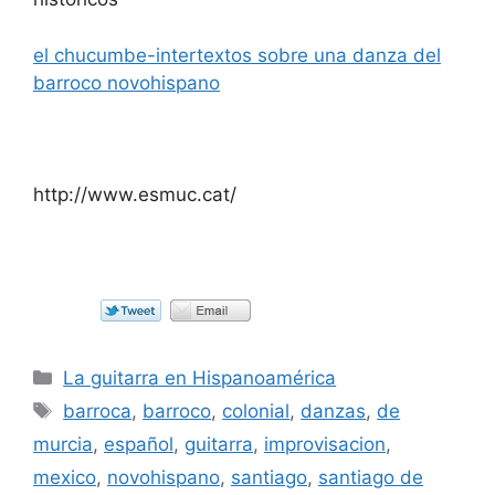
el chucumbe-intertextos sobre una danza del
barroco novohispano
http://www.esmuc.cat/
Categorías
La guitarra en Hispanoamérica
Etiquetas
barroca
,
barroco
,
colonial
,
danzas
,
de
murcia
,
español
,
guitarra
,
improvisacion
,
mexico
,
novohispano
,
santiago
,
santiago de