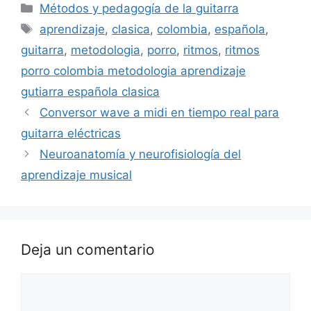
Categorías
Métodos y pedagogía de la guitarra
Etiquetas
aprendizaje
,
clasica
,
colombia
,
española
,
guitarra
,
metodologia
,
porro
,
ritmos
,
ritmos
porro colombia metodologia aprendizaje
gutiarra española clasica
Conversor wave a midi en tiempo real para
guitarra eléctricas
Neuroanatomía y neurofisiología del
aprendizaje musical
Deja un comentario
Comentario