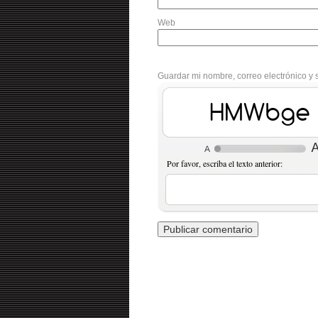
Web
Guardar mi nombre, correo electrónico y 
aKWQg4
Por favor, escriba el texto anterior: