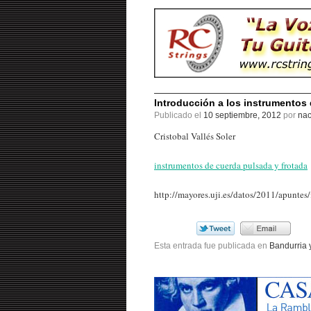
Introducción a los instrumentos 
Publicado el
10 septiembre, 2012
por
nac
Cristobal Vallés Soler
instrumentos de cuerda pulsada y frotada
http://mayores.uji.es/datos/2011/apuntes
Esta entrada fue publicada en
Bandurria 