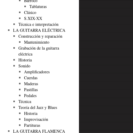
Barroco
Tablaturas
Clásico
S.XIX-XX
Técnica e interpretación
LA GUITARRA ELÉCTRICA
Construcción y reparación
Mantenimiento
Grabación de la guitarra
eléctrica
Historia
Sonido
Amplificadores
Cuerdas
Maderas
Pastillas
Pedales
Técnica
Teoría del Jazz y Blues
Historia
Improvisación
Partituras
LA GUITARRA FLAMENCA