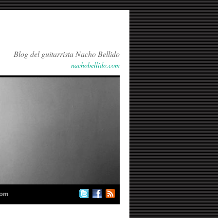
Blog del guitarrista Nacho Bellido
nachobellido.com
com