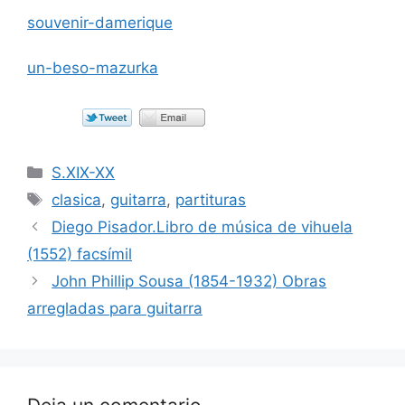
souvenir-damerique
un-beso-mazurka
Categorías
S.XIX-XX
Etiquetas
clasica
,
guitarra
,
partituras
Diego Pisador.Libro de música de vihuela
(1552) facsímil
John Phillip Sousa (1854-1932) Obras
arregladas para guitarra