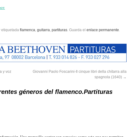
pov
 etiquetada
flamenca
,
guitarra
,
partituras
. Guarda el
enlace permanente
.
a y voz
Giovanni Paolo Foscarini-Il cinque libri della chitarra alla
spagnola (1640)
→
rentes géneros del flamenco.Partituras
 información. Una maravilla contar con espacios como este que nos permitan