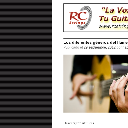
Los diferentes géneros del flame
Publicado el
29 septiembre, 2012
por
nac
Descargar partituras