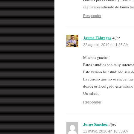
seguir aprendiendo de forma tan 
Responder
Jaume Fàbregas
dijo:
22 agosto, 2019 en 1:35 AM
Muchas gracias !
Estos estudios son muy interesa
Este verano he estudiado seis de
Es curioso que no se encuentra n
donde está colgado este mismo 
Un saludo.
Responder
Jorge Sánchez
dijo:
12 mayo, 2020 en 10:35 AM