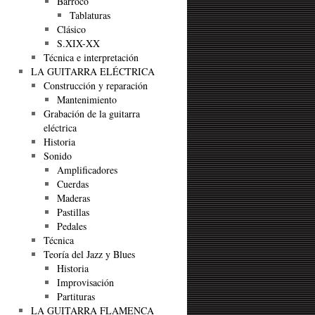
Barroco
Tablaturas
Clásico
S.XIX-XX
Técnica e interpretación
LA GUITARRA ELÉCTRICA
Construcción y reparación
Mantenimiento
Grabación de la guitarra
eléctrica
Historia
Sonido
Amplificadores
Cuerdas
Maderas
Pastillas
Pedales
Técnica
Teoría del Jazz y Blues
Historia
Improvisación
Partituras
LA GUITARRA FLAMENCA