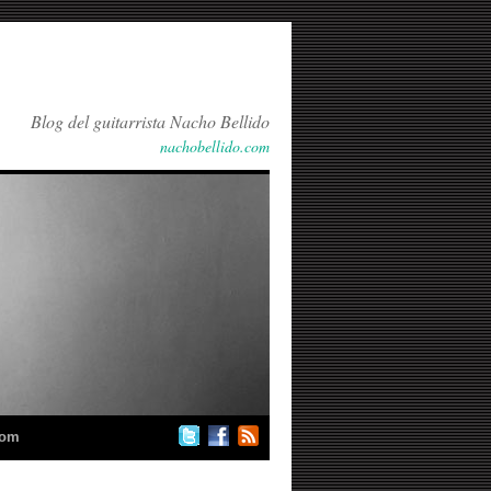
Blog del guitarrista Nacho Bellido
nachobellido.com
com