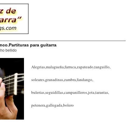
nco.Partituras para guitarra
ho bellido
Alegrias,malagueña,farruca,zapateado,tanguillo,
soleares,granadinas,zambra,fandango,
bulerias,seguidillas,campanilleros,jota,tarantas,
petenera,gallegada,bolero