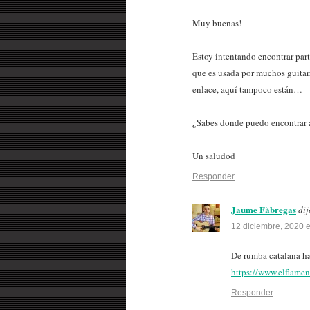
Muy buenas!
Estoy intentando encontrar part
que es usada por muchos guitarr
enlace, aquí tampoco están…
¿Sabes donde puedo encontrar a
Un saludod
Responder
Jaume Fàbregas
dij
12 diciembre, 2020 
De rumba catalana ha
https://www.elflame
Responder