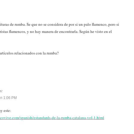
ituras de rumba. Se que no se considera de por si un palo flamenco, pero si
istas flamencos, y no hay manera de encontrarla. Según he visto en el
rtículos relacionados con la rumba?
o:
en 1:06 PM
y este:
ncovive.com/spanish/estandards-de-la-rumba-catalana-vol-1.html