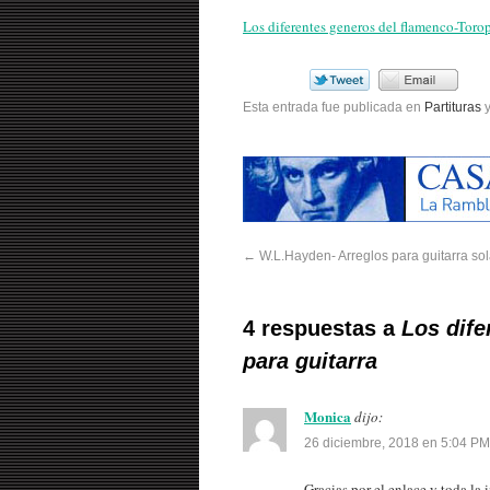
Los diferentes generos del flamenco-Toro
Esta entrada fue publicada en
Partituras
y
←
W.L.Hayden- Arreglos para guitarra sol
4 respuestas a
Los dife
para guitarra
Monica
dijo:
26 diciembre, 2018 en 5:04 PM
Gracias por el enlace y toda la