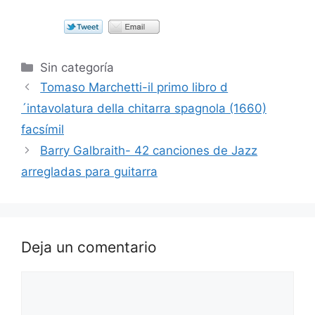
Categorías
Sin categoría
Tomaso Marchetti-il primo libro d
´intavolatura della chitarra spagnola (1660)
facsímil
Barry Galbraith- 42 canciones de Jazz
arregladas para guitarra
Deja un comentario
Comentario