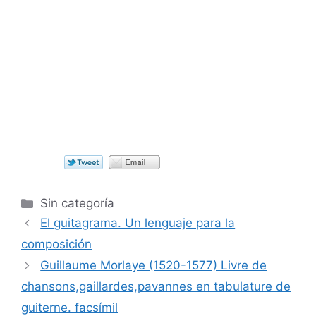
Categorías
Sin categoría
El guitagrama. Un lenguaje para la
composición
Guillaume Morlaye (1520-1577) Livre de
chansons,gaillardes,pavannes en tabulature de
guiterne. facsímil