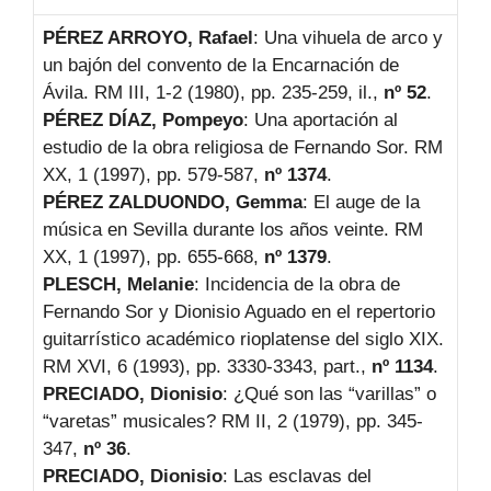
PÉREZ ARROYO, Rafael
: Una vihuela de arco y
un bajón del convento de la Encarnación de
Ávila. RM III, 1-2 (1980), pp. 235-259, il.,
nº 52
.
PÉREZ DÍAZ, Pompeyo
: Una aportación al
estudio de la obra religiosa de Fernando Sor. RM
XX, 1 (1997), pp. 579-587,
nº 1374
.
PÉREZ ZALDUONDO, Gemma
: El auge de la
música en Sevilla durante los años veinte. RM
XX, 1 (1997), pp. 655-668,
nº 1379
.
PLESCH, Melanie
: Incidencia de la obra de
Fernando Sor y Dionisio Aguado en el repertorio
guitarrístico académico rioplatense del siglo XIX.
RM XVI, 6 (1993), pp. 3330-3343, part.,
nº 1134
.
PRECIADO, Dionisio
: ¿Qué son las “varillas” o
“varetas” musicales? RM II, 2 (1979), pp. 345-
347,
nº 36
.
PRECIADO, Dionisio
: Las esclavas del