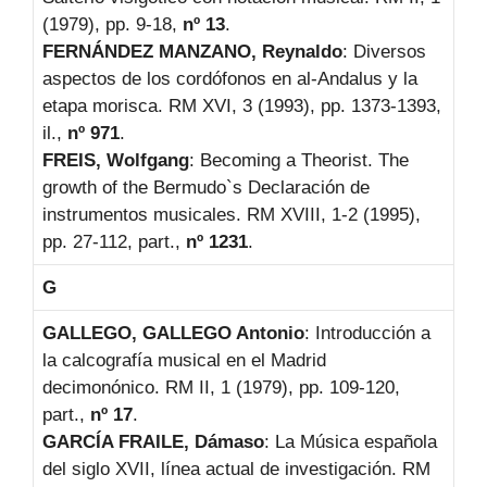
(1979), pp. 9-18,
nº 13
.
FERNÁNDEZ MANZANO, Reynaldo
: Diversos
aspectos de los cordófonos en al-Andalus y la
etapa morisca. RM XVI, 3 (1993), pp. 1373-1393,
il.,
nº 971
.
FREIS, Wolfgang
: Becoming a Theorist. The
growth of the Bermudo`s Declaración de
instrumentos musicales. RM XVIII, 1-2 (1995),
pp. 27-112, part.,
nº 1231
.
G
GALLEGO, GALLEGO Antonio
: Introducción a
la calcografía musical en el Madrid
decimonónico. RM II, 1 (1979), pp. 109-120,
part.,
nº 17
.
GARCÍA FRAILE, Dámaso
: La Música española
del siglo XVII, línea actual de investigación. RM