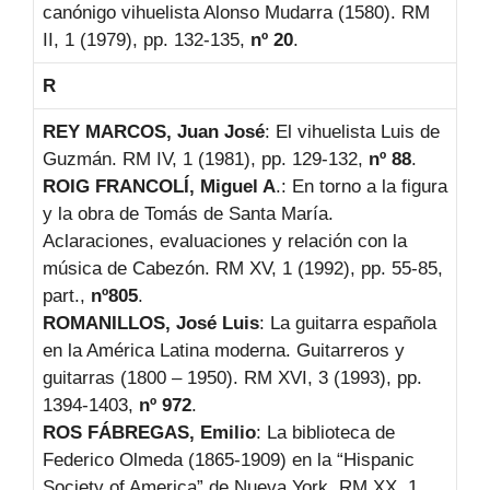
canónigo vihuelista Alonso Mudarra (1580). RM
II, 1 (1979), pp. 132-135,
nº 20
.
R
REY MARCOS, Juan José
: El vihuelista Luis de
Guzmán. RM IV, 1 (1981), pp. 129-132,
nº 88
.
ROIG FRANCOLÍ, Miguel A
.: En torno a la figura
y la obra de Tomás de Santa María.
Aclaraciones, evaluaciones y relación con la
música de Cabezón. RM XV, 1 (1992), pp. 55-85,
part.,
nº805
.
ROMANILLOS, José Luis
: La guitarra española
en la América Latina moderna. Guitarreros y
guitarras (1800 – 1950). RM XVI, 3 (1993), pp.
1394-1403,
nº 972
.
ROS FÁBREGAS, Emilio
: La biblioteca de
Federico Olmeda (1865-1909) en la “Hispanic
Society of America” de Nueva York. RM XX, 1