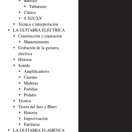
Barroco
Tablaturas
Clásico
S.XIX-XX
Técnica e interpretación
LA GUITARRA ELÉCTRICA
Construcción y reparación
Mantenimiento
Grabación de la guitarra
eléctrica
Historia
Sonido
Amplificadores
Cuerdas
Maderas
Pastillas
Pedales
Técnica
Teoría del Jazz y Blues
Historia
Improvisación
Partituras
LA GUITARRA FLAMENCA