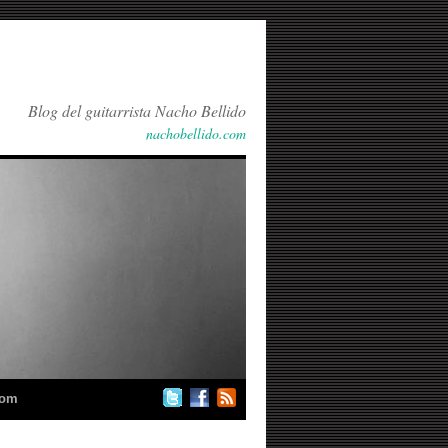
Blog del guitarrista Nacho Bellido
nachobellido.com
com