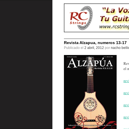
Revista Alzapua, numeros 13-17
Publicado el
2 abril, 2012
por
nacho belli
Rev
el 
rev
rev
rev
rev
rev