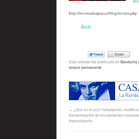
http://revistaalzapua.es/blog/revista.php
Inicio
Esta entrada fue publicada en
Bandurria 
enlace permanente
.
←
¿Qué es el jazz? Adaptación, modificac
transformación de los elementos musicale
improvisación