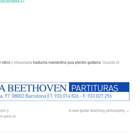
y otros
y etiquetada
badurria mandolina pua plectro guitarra
. Guarda el
ión y
A new guitar teaching philosophy
→
s para la