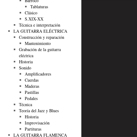
Barroco
Tablaturas
Clásico
S.XIX-XX
Técnica e interpretación
LA GUITARRA ELÉCTRICA
Construcción y reparación
Mantenimiento
Grabación de la guitarra
eléctrica
Historia
Sonido
Amplificadores
Cuerdas
Maderas
Pastillas
Pedales
Técnica
Teoría del Jazz y Blues
Historia
Improvisación
Partituras
LA GUITARRA FLAMENCA