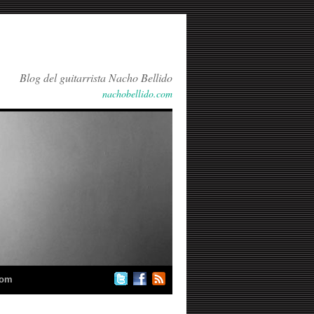
Blog del guitarrista Nacho Bellido
nachobellido.com
com