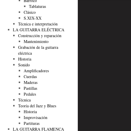
Barroco
Tablaturas
Clásico
S.XIX-XX
Técnica e interpretación
LA GUITARRA ELÉCTRICA
Construcción y reparación
Mantenimiento
Grabación de la guitarra
eléctrica
Historia
Sonido
Amplificadores
Cuerdas
Maderas
Pastillas
Pedales
Técnica
Teoría del Jazz y Blues
Historia
Improvisación
Partituras
LA GUITARRA FLAMENCA