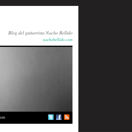
Blog del guitarrista Nacho Bellido
nachobellido.com
com